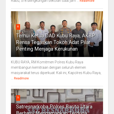
Rabu, 5/8 dilingkungan sekolah saat jam ...
Readmore
8
Temui Ketua DAD Kubu Raya, AKBP
Rensa Tegaskan Tokoh Adat Pilar
Penting Menjaga Kerukunan
KUBU RAYA, RM Komitmen Polres Kubu Raya
membangun kemitraan dengan seluruh elemen
masyarakat terus diperkuat. Kali ini, Kapolres Kubu Raya,
...
Readmore
9
Satresnarkoba Polres Barito Utara
Berhasil Mengamankan Terduga