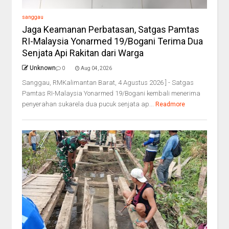
sanggau
Jaga Keamanan Perbatasan, Satgas Pamtas
RI-Malaysia Yonarmed 19/Bogani Terima Dua
Senjata Api Rakitan dari Warga
Unknown
0
Aug 04, 2026
Sanggau, RMKalimantan Barat, 4 Agustus 2026 ] - Satgas
Pamtas RI-Malaysia Yonarmed 19/Bogani kembali menerima
penyerahan sukarela dua pucuk senjata ap...
Readmore