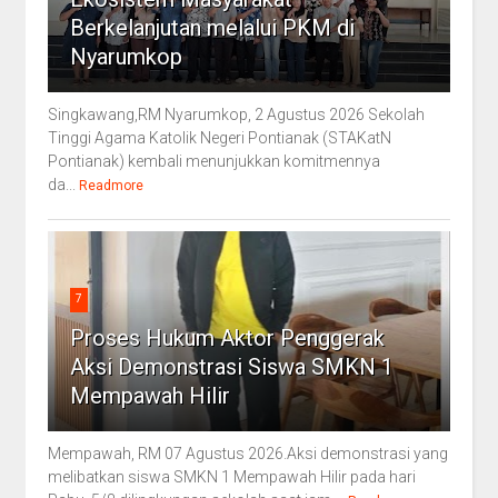
Berkelanjutan melalui PKM di
Nyarumkop
Singkawang,RM Nyarumkop, 2 Agustus 2026 Sekolah
Tinggi Agama Katolik Negeri Pontianak (STAKatN
Pontianak) kembali menunjukkan komitmennya
da...
Readmore
7
Proses Hukum Aktor Penggerak
Aksi Demonstrasi Siswa SMKN 1
Mempawah Hilir
Mempawah, RM 07 Agustus 2026.Aksi demonstrasi yang
melibatkan siswa SMKN 1 Mempawah Hilir pada hari