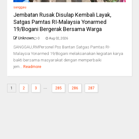
sanggau
Jembatan Rusak Disulap Kembali Layak,
Satgas Pamtas RI-Malaysia Yonarmed
19/Bogani Bergerak Bersama Warga
Unknown
0
Aug 02, 2026
SANGGAU,RMPersonel Pos Bantan Satgas Pamtas RI-
Malaysia Yonarmed 19/Bogani melaksanakan kegiatan karya
bakti bersama masyarakat dengan memperbaiki
jem...
Readmore
...
1
2
3
285
286
287