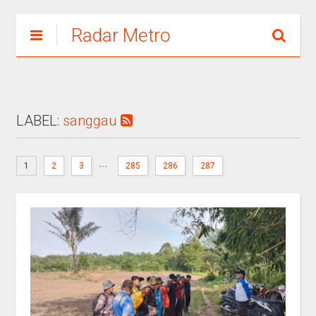
Radar Metro
LABEL:
sanggau
...
1
2
3
285
286
287