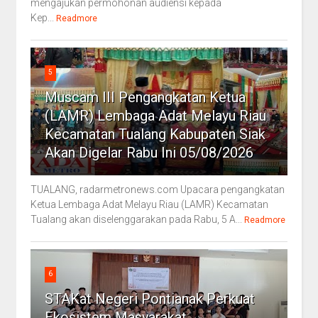
mengajukan permohonan audiensi kepada
Kep...
Readmore
5
Muscam III Pengangkatan Ketua
(LAMR) Lembaga Adat Melayu Riau
Kecamatan Tualang Kabupaten Siak
Akan Digelar Rabu Ini 05/08/2026
TUALANG, radarmetronews.com Upacara pengangkatan
Ketua Lembaga Adat Melayu Riau (LAMR) Kecamatan
Tualang akan diselenggarakan pada Rabu, 5 A...
Readmore
6
STAKat Negeri Pontianak Perkuat
Ekosistem Masyarakat