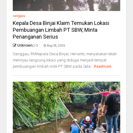
sanggau
Kepala Desa Binjai Klaim Temukan Lokasi
Pembuangan Limbah PT SBW, Minta
Penanganan Serius
Unknown
0
Aug 05, 2026
Sanggau, RMKepala Desa Binjai, Herianto, menyatakan telah
meninjau langsung lokasi yang diduga menjadi tempat
pembuangan limbah milik PT SBW pada Sela...
Readmore