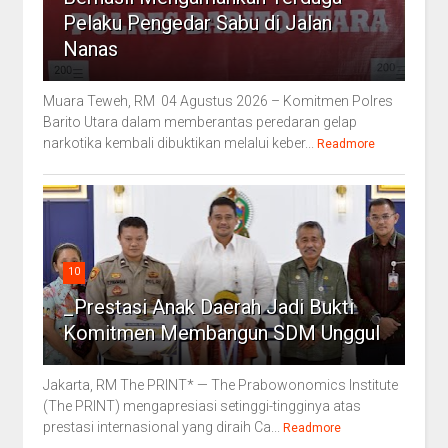
Pelaku Pengedar Sabu di Jalan
Nanas
Muara Teweh, RM 04 Agustus 2026 – Komitmen Polres
Barito Utara dalam memberantas peredaran gelap
narkotika kembali dibuktikan melalui keber...
Readmore
10
_Prestasi Anak Daerah Jadi Bukti
Komitmen Membangun SDM Unggul
Jakarta, RM The PRINT* — The Prabowonomics Institute
(The PRINT) mengapresiasi setinggi-tingginya atas
prestasi internasional yang diraih Ca...
Readmore