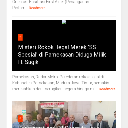
Orientasi Fasilitasi First Aider (Penanganan
Pertam...
Readmore
2
Misteri Rokok Ilegal Merek 'SS
Spesial' di Pamekasan Diduga Milik
H. Sugik
Pamekasan, Radar Metro Peredaran rokok ilegal di
Kabupaten Pamekasan, Madura Jawa Timur, semakin
meresahkan dan merugikan negara hingga mil...
Readmore
3