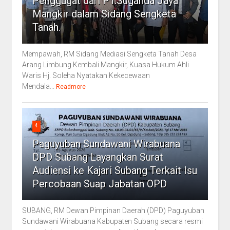
Penggugat dari PT.Suganda Jaya
Mangkir dalam Sidang Sengketa
Tanah.
Mempawah, RM Sidang Mediasi Sengketa Tanah Desa
Arang Limbung Kembali Mangkir, Kuasa Hukum Ahli
Waris Hj. Soleha Nyatakan Kekecewaan
Mendala...
Readmore
4
Paguyuban Sundawani Wirabuana
DPD Subang Layangkan Surat
Audiensi ke Kajari Subang Terkait Isu
Percobaan Suap Jabatan OPD
SUBANG, RM Dewan Pimpinan Daerah (DPD) Paguyuban
Sundawani Wirabuana Kabupaten Subang secara resmi