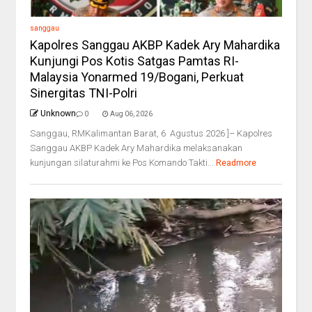
sanggau
Kapolres Sanggau AKBP Kadek Ary Mahardika
Kunjungi Pos Kotis Satgas Pamtas RI-
Malaysia Yonarmed 19/Bogani, Perkuat
Sinergitas TNI-Polri
Unknown
0
Aug 06, 2026
Sanggau, RMKalimantan Barat, 6 Agustus 2026 ]– Kapolres
Sanggau AKBP Kadek Ary Mahardika melaksanakan
kunjungan silaturahmi ke Pos Komando Takti...
Readmore