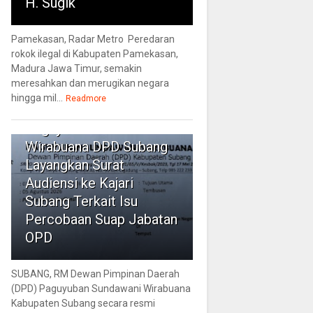
H. Sugik
Pamekasan, Radar Metro Peredaran
rokok ilegal di Kabupaten Pamekasan,
Madura Jawa Timur, semakin
meresahkan dan merugikan negara
hingga mil...
3
Readmore
Paguyuban Sundawani
Wirabuana DPD Subang
Layangkan Surat
Audiensi ke Kajari
Subang Terkait Isu
Percobaan Suap Jabatan
OPD
SUBANG, RM Dewan Pimpinan Daerah
(DPD) Paguyuban Sundawani Wirabuana
Kabupaten Subang secara resmi