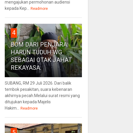
mengajukan permohonan audiensi
kepada Kep...
Readmore
4
BOM DARI PENJARA:
HARUN TUDUH WG
SEBAGAI OTAK JAHAT
REKAYASA.
SUBANG, RM 29 Juli 2026. Dari balik
tembok pesakitan, suara kebenaran
akhirnya pecah.Melalui surat resmi yang
ditujukan kepada Majelis
Hakim...
Readmore
5