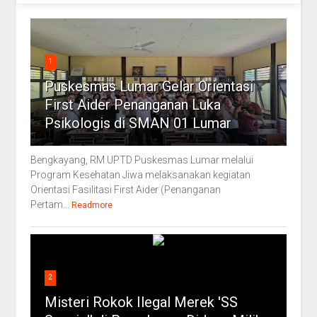
1
Puskesmas Lumar Gelar Orientasi
First Aider Penanganan Luka
Psikologis di SMAN 01 Lumar
Bengkayang, RM UPTD Puskesmas Lumar melalui
Program Kesehatan Jiwa melaksanakan kegiatan
Orientasi Fasilitasi First Aider (Penanganan
Pertam...
Readmore
2
Misteri Rokok Ilegal Merek 'SS