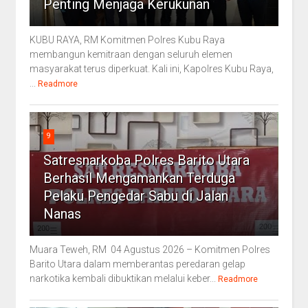
Penting Menjaga Kerukunan
KUBU RAYA, RM Komitmen Polres Kubu Raya
membangun kemitraan dengan seluruh elemen
masyarakat terus diperkuat. Kali ini, Kapolres Kubu Raya,
...
Readmore
9
Satresnarkoba Polres Barito Utara
Berhasil Mengamankan Terduga
Pelaku Pengedar Sabu di Jalan
Nanas
Muara Teweh, RM 04 Agustus 2026 – Komitmen Polres
Barito Utara dalam memberantas peredaran gelap
narkotika kembali dibuktikan melalui keber...
Readmore