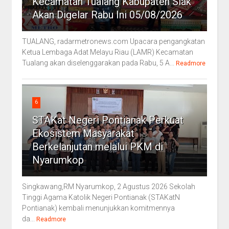
Kecamatan Tualang Kabupaten Siak
Akan Digelar Rabu Ini 05/08/2026
TUALANG, radarmetronews.com Upacara pengangkatan
Ketua Lembaga Adat Melayu Riau (LAMR) Kecamatan
Tualang akan diselenggarakan pada Rabu, 5 A...
Readmore
6
STAKat Negeri Pontianak Perkuat
Ekosistem Masyarakat
Berkelanjutan melalui PKM di
Nyarumkop
Singkawang,RM Nyarumkop, 2 Agustus 2026 Sekolah
Tinggi Agama Katolik Negeri Pontianak (STAKatN
Pontianak) kembali menunjukkan komitmennya
da...
Readmore