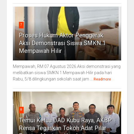
7
Proses Hukum Aktor Penggerak
Aksi Demonstrasi Siswa SMKN 1
Mempawah Hilir
Mempawah, RM 07 Agustus 2026.Aksi demonstrasi yang
melibatkan siswa SMKN 1 Mempawah Hilir pada hari
Rabu, 5/8 dilingkungan sekolah saat jam ...
Readmore
8
Temui Ketua DAD Kubu Raya, AKBP
Rensa Tegaskan Tokoh Adat Pilar