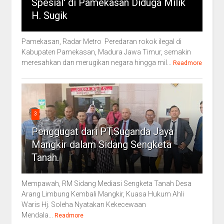
Spesial' di Pamekasan Diduga Milik
H. Sugik
Pamekasan, Radar Metro Peredaran rokok ilegal di
Kabupaten Pamekasan, Madura Jawa Timur, semakin
meresahkan dan merugikan negara hingga mil...
Readmore
3
Penggugat dari PT.Suganda Jaya
Mangkir dalam Sidang Sengketa
Tanah.
Mempawah, RM Sidang Mediasi Sengketa Tanah Desa
Arang Limbung Kembali Mangkir, Kuasa Hukum Ahli
Waris Hj. Soleha Nyatakan Kekecewaan
Mendala...
Readmore