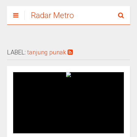
Radar Metro
LABEL:
tanjung punak