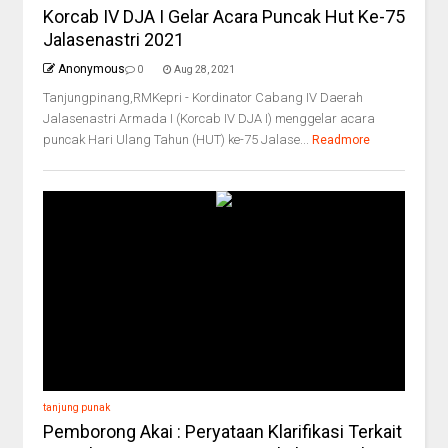
Korcab IV DJA I Gelar Acara Puncak Hut Ke-75
Jalasenastri 2021
Anonymous
0
Aug 28, 2021
Tanjungpinang,RMKepri - Kordinator Cabang IV Daerah
Jalasenastri Armada I (Korcab IV DJA I) menggelar acara
puncak Hari Ulang Tahun (HUT) ke-75 Jalase...
Readmore
tanjung punak
Pemborong Akai : Peryataan Klarifikasi Terkait