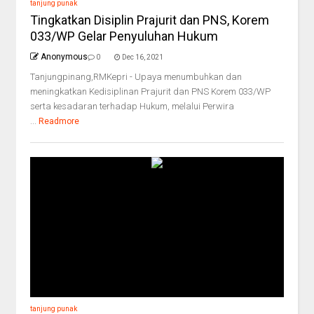
tanjung punak
Tingkatkan Disiplin Prajurit dan PNS, Korem
033/WP Gelar Penyuluhan Hukum
Anonymous
0
Dec 16, 2021
Tanjungpinang,RMKepri - Upaya menumbuhkan dan
meningkatkan Kedisiplinan Prajurit dan PNS Korem 033/WP
serta kesadaran terhadap Hukum, melalui Perwira
...
Readmore
tanjung punak