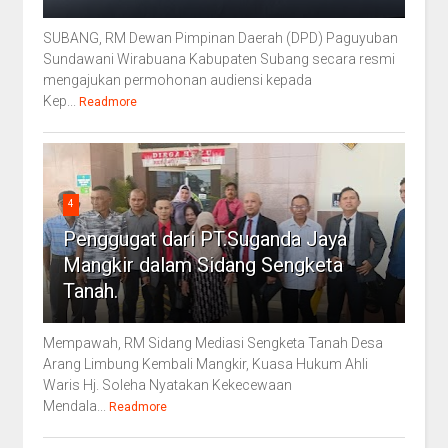
SUBANG, RM Dewan Pimpinan Daerah (DPD) Paguyuban
Sundawani Wirabuana Kabupaten Subang secara resmi
mengajukan permohonan audiensi kepada
Kep...
Readmore
4
Penggugat dari PT.Suganda Jaya
Mangkir dalam Sidang Sengketa
Tanah.
Mempawah, RM Sidang Mediasi Sengketa Tanah Desa
Arang Limbung Kembali Mangkir, Kuasa Hukum Ahli
Waris Hj. Soleha Nyatakan Kekecewaan
Mendala...
Readmore