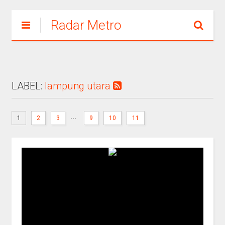
Radar Metro
LABEL:
lampung utara
...
1
2
3
9
10
11