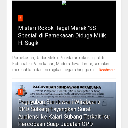
2
Misteri Rokok Ilegal Merek 'SS
Spesial' di Pamekasan Diduga Milik
H. Sugik
Pamekasan, Radar Metro Peredaran rokok ilegal di
Kabupaten Pamekasan, Madura Jawa Timur, semakin
meresahkan dan merugikan negara hingga mil...
Readmore
3
Paguyuban Sundawani Wirabuana
DPD Subang Layangkan Surat
Audiensi ke Kajari Subang Terkait Isu
Percobaan Suap Jabatan OPD