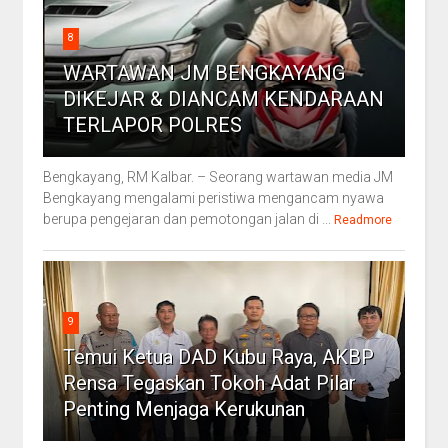
8
WARTAWAN JM BENGKAYANG
DIKEJAR & DIANCAM KENDARAAN
TERLAPOR POLRES
Bengkayang, RM Kalbar. – Seorang wartawan media JM
Bengkayang mengalami peristiwa mengancam nyawa
berupa pengejaran dan pemotongan jalan di ...
Readmore
9
Temui Ketua DAD Kubu Raya, AKBP
Rensa Tegaskan Tokoh Adat Pilar
Penting Menjaga Kerukunan