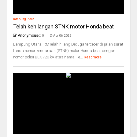
lampung utara
Telah kehilangan STNK motor Honda beat
Anonymous
0
Apr 06, 2026
Lampung Utara, RMTelah hilang Diduga tercecer di jalan surat
tanda nomor kendaraan (STNK) motor Honda beat dengan
nomor polisi BE 3720 kA atas nama He...
Readmore