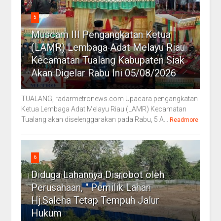
5
Muscam III Pengangkatan Ketua
(LAMR) Lembaga Adat Melayu Riau
Kecamatan Tualang Kabupaten Siak
Akan Digelar Rabu Ini 05/08/2026
TUALANG, radarmetronews.com Upacara pengangkatan
Ketua Lembaga Adat Melayu Riau (LAMR) Kecamatan
Tualang akan diselenggarakan pada Rabu, 5 A...
Readmore
6
Diduga Lahannya Disrobot oleh
Perusahaan, " Pemilik Lahan
Hj.Saleha Tetap Tempuh Jalur
Hukum