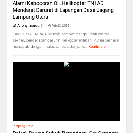
Alami Kebocoran Oli, Helikopter TNI AD
Mendarat Darurat di Lapangan Desa Jagang
Lampung Utara
Anonymous
0
Feb 23, 2026
LAMPUNG UTARA, RMMeski sempat mengejutkan warga
sekitar, pendaratan darurat Helikopter milik TNI AD ini berhasil
menapaki dengan mulus tanpa adanya ko...
Readmore
lampung utara