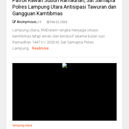
Patroli Rawan Subuh Ramadhan, Sat Samapta
Polres Lampung Utara Antisipasi Tawuran dan
Gangguan Kamtibmas
Anonymous
0
Feb 22, 2026
Lampung Utara, RMDalam rangka menjaga situasi
kamtibmas tetap aman dan kondusif selama bulan suci
Ramadhan 1447 H / 2026 M, Sat Samapta Polres
Lampung...
Readmore
lampung utara