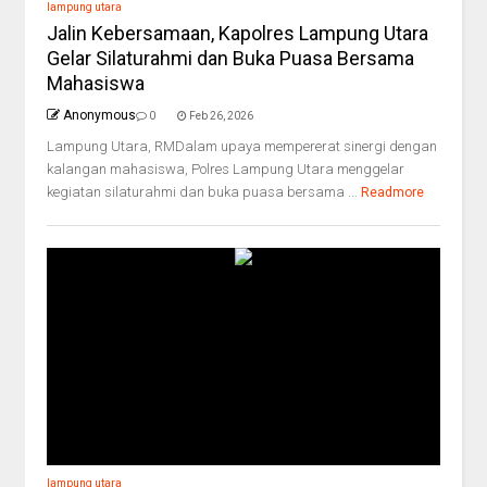
lampung utara
Jalin Kebersamaan, Kapolres Lampung Utara
Gelar Silaturahmi dan Buka Puasa Bersama
Mahasiswa
Anonymous
0
Feb 26, 2026
Lampung Utara, RMDalam upaya mempererat sinergi dengan
kalangan mahasiswa, Polres Lampung Utara menggelar
kegiatan silaturahmi dan buka puasa bersama ...
Readmore
lampung utara