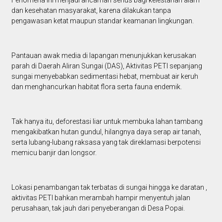
Fenomena ini menjadi ancaman serius bagi kelestarian alam
dan kesehatan masyarakat, karena dilakukan tanpa
pengawasan ketat maupun standar keamanan lingkungan.
Pantauan awak media di lapangan menunjukkan kerusakan
parah di Daerah Aliran Sungai (DAS), Aktivitas PETI sepanjang
sungai menyebabkan sedimentasi hebat, membuat air keruh
dan menghancurkan habitat flora serta fauna endemik.
Tak hanya itu, deforestasi liar untuk membuka lahan tambang
mengakibatkan hutan gundul, hilangnya daya serap air tanah,
serta lubang-lubang raksasa yang tak direklamasi berpotensi
memicu banjir dan longsor.
Lokasi penambangan tak terbatas di sungai hingga ke daratan ,
aktivitas PETI bahkan merambah hampir menyentuh jalan
perusahaan, tak jauh dari penyeberangan di Desa Popai.