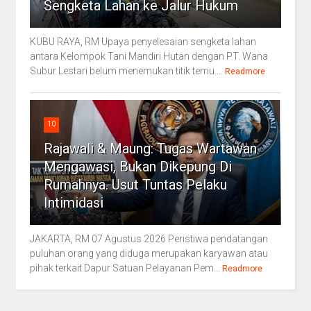
Sengketa Lahan ke Jalur Hukum
KUBU RAYA, RM Upaya penyelesaian sengketa lahan
antara Kelompok Tani Mandiri Hutan dengan PT. Wana
Subur Lestari belum menemukan titik temu....
Readmore
10
Rajawali & Maung: Tugas Wartawan
Mengawasi, Bukan Dikepung Di
Rumahnya. Usut Tuntas Pelaku
Intimidasi
JAKARTA, RM 07 Agustus 2026 Peristiwa pendatangan
puluhan orang yang diduga merupakan karyawan atau
pihak terkait Dapur Satuan Pelayanan Pem...
Readmore