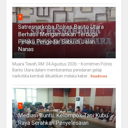
8
Satresnarkoba Polres Barito Utara
Berhasil Mengamankan Terduga
Pelaku Pengedar Sabu di Jalan
Nanas
Muara Teweh, RM 04 Agustus 2026 – Komitmen Polres
Barito Utara dalam memberantas peredaran gelap
narkotika kembali dibuktikan melalui keber...
Readmore
9
Mediasi Buntu, Kelompok Tani Kubu
Raya Serahkan Penyelesaian