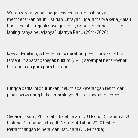
Warga sekitar yang enggan disebutkan identitasnya
membenarkan hal ini. "sudah lumayan juga lamanya kerja,,Kalau
hasil ada atau nggak saya gak tahu, Coba langsung turun ke
lanting, tanya pekerjanya," ujarnya Rabu (29/4/2026).
Meski demikian, keberadaan penambang ilegal ini seolah tak
tersentuh aparat penegak hukum (APH) setempat benar-benar
tak tahu atau pura-pura tak tahu.
Hingga berita ini diturunkan, belum ada keterangan resmi dari
pihak berwenang terkait maraknya PETI di kawasan tersebut.
Secara hukum, PETI diatur ketat dalam UU Nomor 3 Tahun 2020
tentang Perubahan atas UU Nomor 4 Tahun 2009 tentang
Pertambangan Mineral dan Batubara (UU Minerba).