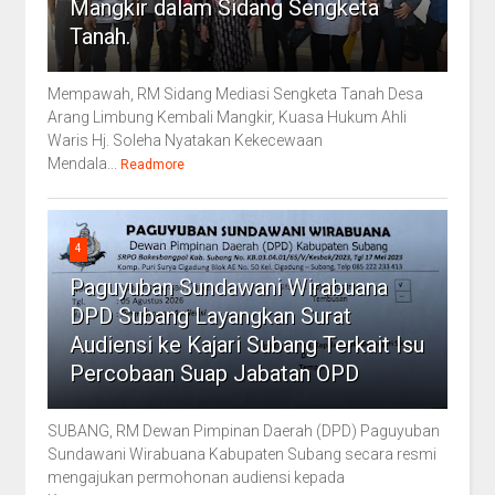
Mangkir dalam Sidang Sengketa
Tanah.
Mempawah, RM Sidang Mediasi Sengketa Tanah Desa
Arang Limbung Kembali Mangkir, Kuasa Hukum Ahli
Waris Hj. Soleha Nyatakan Kekecewaan
Mendala...
Readmore
4
Paguyuban Sundawani Wirabuana
DPD Subang Layangkan Surat
Audiensi ke Kajari Subang Terkait Isu
Percobaan Suap Jabatan OPD
SUBANG, RM Dewan Pimpinan Daerah (DPD) Paguyuban
Sundawani Wirabuana Kabupaten Subang secara resmi
mengajukan permohonan audiensi kepada