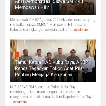
Aksi Demonstrasi Siswa SMKN 1
Mempawah Hilir
Mempawah, RM 07 Agustus 2026.Aksi demonstrasi yang
melibatkan siswa SMKN 1 Mempawah Hilir pada hari
Rabu, 5/8 dilingkungan sekolah saat jam ...
Readmore
7
Temui Ketua DAD Kubu Raya, AKBP
Rensa Tegaskan Tokoh Adat Pilar
Penting Menjaga Kerukunan
KUBU RAYA, RM Komitmen Polres Kubu Raya
membangun kemitraan dengan seluruh elemen
masyarakat terus diperkuat. Kali ini, Kapolres Kubu Raya,
...
Readmore