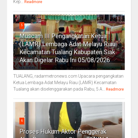
Kep...
Readmore
5
Muscam III Pengangkatan Ketua
(LAMR) Lembaga Adat Melayu Riau
Kecamatan Tualang Kabupaten Siak
Akan Digelar Rabu Ini 05/08/2026
TUALANG, radarmetronews.com Upacara pengangkatan
Ketua Lembaga Adat Melayu Riau (LAMR) Kecamatan
Tualang akan diselenggarakan pada Rabu, 5 A...
Readmore
6
Proses Hukum Aktor Penggerak