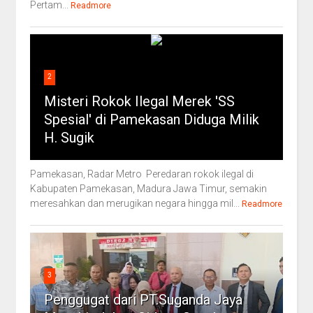
Pertam...
Readmore
2
Misteri Rokok Ilegal Merek 'SS
Spesial' di Pamekasan Diduga Milik
H. Sugik
Pamekasan, Radar Metro Peredaran rokok ilegal di
Kabupaten Pamekasan, Madura Jawa Timur, semakin
meresahkan dan merugikan negara hingga mil...
Readmore
3
Penggugat dari PT.Suganda Jaya