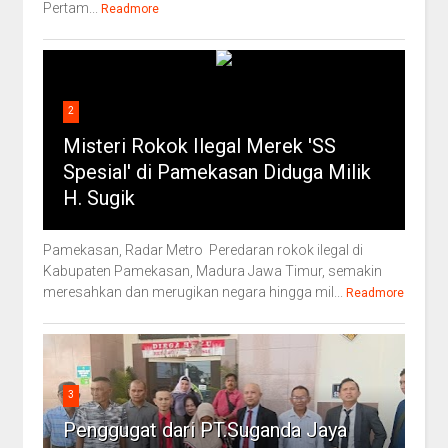
Pertam...
Readmore
2
Misteri Rokok Ilegal Merek 'SS
Spesial' di Pamekasan Diduga Milik
H. Sugik
Pamekasan, Radar Metro Peredaran rokok ilegal di
Kabupaten Pamekasan, Madura Jawa Timur, semakin
meresahkan dan merugikan negara hingga mil...
Readmore
3
Penggugat dari PT.Suganda Jaya