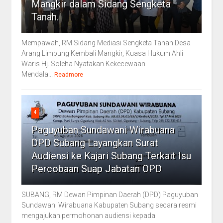
Mangkir dalam Sidang Sengketa
Tanah.
Mempawah, RM Sidang Mediasi Sengketa Tanah Desa
Arang Limbung Kembali Mangkir, Kuasa Hukum Ahli
Waris Hj. Soleha Nyatakan Kekecewaan
Mendala...
Readmore
4
Paguyuban Sundawani Wirabuana
DPD Subang Layangkan Surat
Audiensi ke Kajari Subang Terkait Isu
Percobaan Suap Jabatan OPD
SUBANG, RM Dewan Pimpinan Daerah (DPD) Paguyuban
Sundawani Wirabuana Kabupaten Subang secara resmi
mengajukan permohonan audiensi kepada