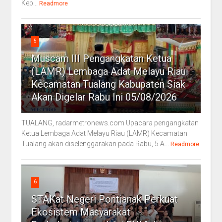
Kep...
Readmore
5
Muscam III Pengangkatan Ketua
(LAMR) Lembaga Adat Melayu Riau
Kecamatan Tualang Kabupaten Siak
Akan Digelar Rabu Ini 05/08/2026
TUALANG, radarmetronews.com Upacara pengangkatan
Ketua Lembaga Adat Melayu Riau (LAMR) Kecamatan
Tualang akan diselenggarakan pada Rabu, 5 A...
Readmore
6
STAKat Negeri Pontianak Perkuat
Ekosistem Masyarakat