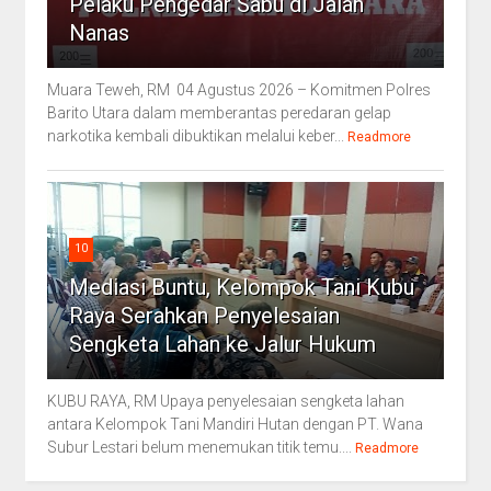
Pelaku Pengedar Sabu di Jalan
Nanas
Muara Teweh, RM 04 Agustus 2026 – Komitmen Polres
Barito Utara dalam memberantas peredaran gelap
narkotika kembali dibuktikan melalui keber...
Readmore
10
Mediasi Buntu, Kelompok Tani Kubu
Raya Serahkan Penyelesaian
Sengketa Lahan ke Jalur Hukum
KUBU RAYA, RM Upaya penyelesaian sengketa lahan
antara Kelompok Tani Mandiri Hutan dengan PT. Wana
Subur Lestari belum menemukan titik temu....
Readmore