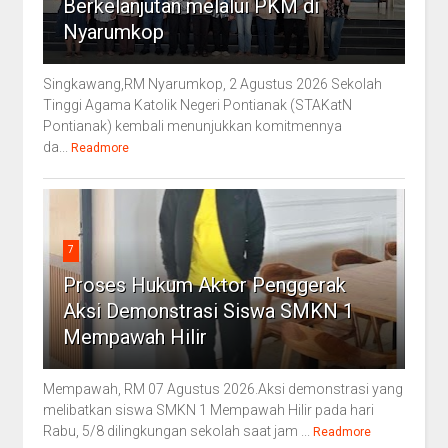
Berkelanjutan melalui PKM di
Nyarumkop
Singkawang,RM Nyarumkop, 2 Agustus 2026 Sekolah
Tinggi Agama Katolik Negeri Pontianak (STAKatN
Pontianak) kembali menunjukkan komitmennya
da...
Readmore
7
Proses Hukum Aktor Penggerak
Aksi Demonstrasi Siswa SMKN 1
Mempawah Hilir
Mempawah, RM 07 Agustus 2026.Aksi demonstrasi yang
melibatkan siswa SMKN 1 Mempawah Hilir pada hari
Rabu, 5/8 dilingkungan sekolah saat jam ...
Readmore