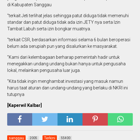
di Kabupaten Sanggau
"terkait Jeti terlihat jelas sehingga patut diduga tidak memenuhi
standar dan patut diduga tidak ada izin JETY nya serta Izin
Tambat Labuh serta izin bongkar muatnya.
"terkait CSR, berdasarkan informasi selama 6 bulan beroperasi
belum ada serupiah pun yang disalurkan ke masyarakat.
"Kami dari kelembagaan berharap pemerintah hadir untuk
menegakkan undang undang bukan hanya untuk pengusaha
lokal, melainkan pengusaha luar juga.
"Kita tidak ingin menghambat investasi yang masuk namun
harus taat aturan dan undang-undang yang berlaku di NKRI ini
tutupnya
[Kaperwil Kalbar]
sanggau
Terkini
2005
55400