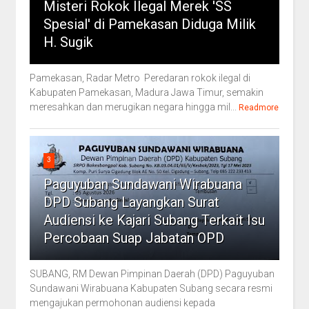
Misteri Rokok Ilegal Merek 'SS
Spesial' di Pamekasan Diduga Milik
H. Sugik
Pamekasan, Radar Metro Peredaran rokok ilegal di
Kabupaten Pamekasan, Madura Jawa Timur, semakin
meresahkan dan merugikan negara hingga mil...
Readmore
3
Paguyuban Sundawani Wirabuana
DPD Subang Layangkan Surat
Audiensi ke Kajari Subang Terkait Isu
Percobaan Suap Jabatan OPD
SUBANG, RM Dewan Pimpinan Daerah (DPD) Paguyuban
Sundawani Wirabuana Kabupaten Subang secara resmi
mengajukan permohonan audiensi kepada