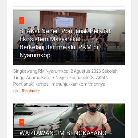
7
STAKat Negeri Pontianak Perkuat
Ekosistem Masyarakat
Berkelanjutan melalui PKM di
Nyarumkop
Singkawang,RM Nyarumkop, 2 Agustus 2026 Sekolah
Tinggi Agama Katolik Negeri Pontianak (STAKatN
Pontianak) kembali menunjukkan komitmennya
da...
Readmore
8
WARTAWAN JM BENGKAYANG