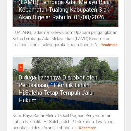
(LAMR) Lembaga Adat Melayu Riau
Kecamatan Tualang Kabupaten Siak
Akan Digelar Rabu Ini 05/08/2026
TUALANG, radarmetronews.com Upacara pengangkatan
Ketua Lembaga Adat Melayu Riau (LAMR) Kecamatan
Tualang akan diselenggarakan pada Rabu, 5 A...
Readmore
6
Diduga Lahannya Disrobot oleh
Perusahaan, " Pemilik Lahan
Hj.Saleha Tetap Tempuh Jalur
Hukum
Kubu Raya,Radar Metro Terkait Dugaan Penyerobotan
Lahan hak milik : Hj. Saleha oleh PT Sukanda Jaya yang
berlokasi didesa Arang limbung ke...
Readmore