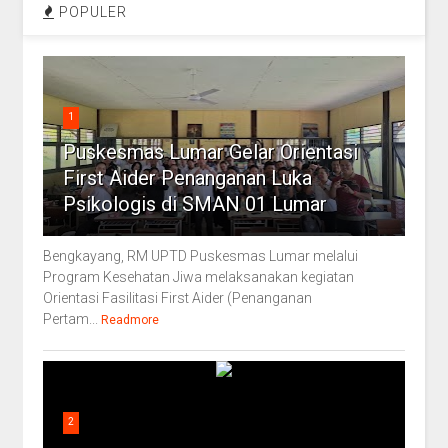
POPULER
1
Puskesmas Lumar Gelar Orientasi
First Aider Penanganan Luka
Psikologis di SMAN 01 Lumar
Bengkayang, RM UPTD Puskesmas Lumar melalui
Program Kesehatan Jiwa melaksanakan kegiatan
Orientasi Fasilitasi First Aider (Penanganan
Pertam...
Readmore
2