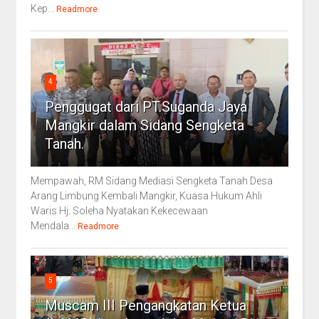
Kep...
Readmore
4
Penggugat dari PT.Suganda Jaya
Mangkir dalam Sidang Sengketa
Tanah.
Mempawah, RM Sidang Mediasi Sengketa Tanah Desa
Arang Limbung Kembali Mangkir, Kuasa Hukum Ahli
Waris Hj. Soleha Nyatakan Kekecewaan
Mendala...
Readmore
5
Muscam III Pengangkatan Ketua