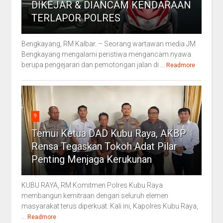
DIKEJAR & DIANCAM KENDARAAN
TERLAPOR POLRES
Bengkayang, RM Kalbar. – Seorang wartawan media JM
Bengkayang mengalami peristiwa mengancam nyawa
berupa pengejaran dan pemotongan jalan di ...
Readmore
9
Temui Ketua DAD Kubu Raya, AKBP
Rensa Tegaskan Tokoh Adat Pilar
Penting Menjaga Kerukunan
KUBU RAYA, RM Komitmen Polres Kubu Raya
membangun kemitraan dengan seluruh elemen
masyarakat terus diperkuat. Kali ini, Kapolres Kubu Raya,
...
Readmore