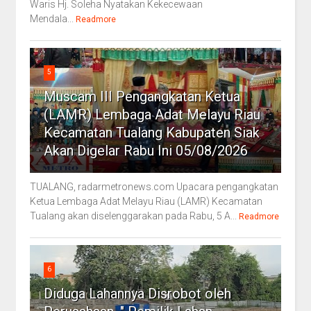
Waris Hj. Soleha Nyatakan Kekecewaan
Mendala...
Readmore
5
Muscam III Pengangkatan Ketua
(LAMR) Lembaga Adat Melayu Riau
Kecamatan Tualang Kabupaten Siak
Akan Digelar Rabu Ini 05/08/2026
TUALANG, radarmetronews.com Upacara pengangkatan
Ketua Lembaga Adat Melayu Riau (LAMR) Kecamatan
Tualang akan diselenggarakan pada Rabu, 5 A...
Readmore
6
Diduga Lahannya Disrobot oleh