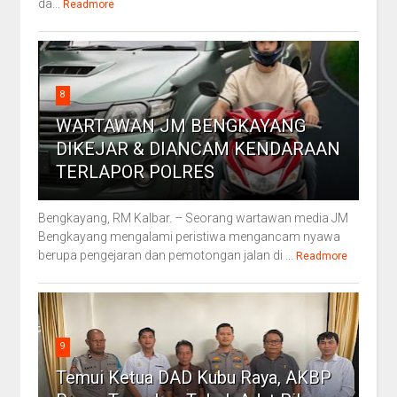
da...
Readmore
8
WARTAWAN JM BENGKAYANG
DIKEJAR & DIANCAM KENDARAAN
TERLAPOR POLRES
Bengkayang, RM Kalbar. – Seorang wartawan media JM
Bengkayang mengalami peristiwa mengancam nyawa
berupa pengejaran dan pemotongan jalan di ...
Readmore
9
Temui Ketua DAD Kubu Raya, AKBP