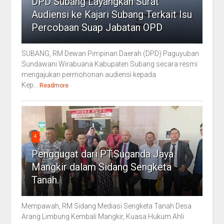
DPD Subang Layangkan Surat
Audiensi ke Kajari Subang Terkait Isu
Percobaan Suap Jabatan OPD
SUBANG, RM Dewan Pimpinan Daerah (DPD) Paguyuban
Sundawani Wirabuana Kabupaten Subang secara resmi
mengajukan permohonan audiensi kepada
Kep...
Readmore
4
Penggugat dari PT.Suganda Jaya
Mangkir dalam Sidang Sengketa
Tanah.
Mempawah, RM Sidang Mediasi Sengketa Tanah Desa
Arang Limbung Kembali Mangkir, Kuasa Hukum Ahli