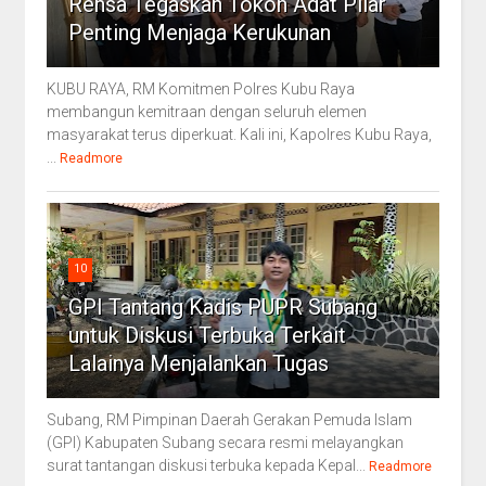
Rensa Tegaskan Tokoh Adat Pilar
Penting Menjaga Kerukunan
KUBU RAYA, RM Komitmen Polres Kubu Raya
membangun kemitraan dengan seluruh elemen
masyarakat terus diperkuat. Kali ini, Kapolres Kubu Raya,
...
Readmore
10
GPI Tantang Kadis PUPR Subang
untuk Diskusi Terbuka Terkait
Lalainya Menjalankan Tugas
Subang, RM Pimpinan Daerah Gerakan Pemuda Islam
(GPI) Kabupaten Subang secara resmi melayangkan
surat tantangan diskusi terbuka kepada Kepal...
Readmore