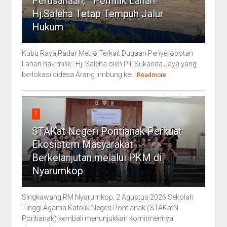
Perusahaan, " Pemilik Lahan
Hj.Saleha Tetap Tempuh Jalur
Hukum
Kubu Raya,Radar Metro Terkait Dugaan Penyerobotan
Lahan hak milik : Hj. Saleha oleh PT Sukanda Jaya yang
berlokasi didesa Arang limbung ke...
Readmore
7
STAKat Negeri Pontianak Perkuat
Ekosistem Masyarakat
Berkelanjutan melalui PKM di
Nyarumkop
Singkawang,RM Nyarumkop, 2 Agustus 2026 Sekolah
Tinggi Agama Katolik Negeri Pontianak (STAKatN
Pontianak) kembali menunjukkan komitmennya