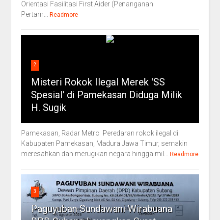
Orientasi Fasilitasi First Aider (Penanganan
Pertam...
Readmore
2
Misteri Rokok Ilegal Merek 'SS
Spesial' di Pamekasan Diduga Milik
H. Sugik
Pamekasan, Radar Metro Peredaran rokok ilegal di
Kabupaten Pamekasan, Madura Jawa Timur, semakin
meresahkan dan merugikan negara hingga mil...
Readmore
3
Paguyuban Sundawani Wirabuana