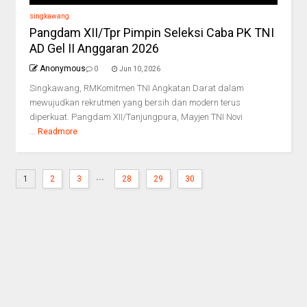
singkawang
Pangdam XII/Tpr Pimpin Seleksi Caba PK TNI
AD Gel II Anggaran 2026
Anonymous
0
Jun 10, 2026
Singkawang, RMKomitmen TNI Angkatan Darat dalam
mewujudkan rekrutmen yang bersih dan modern terus
diperkuat. Pangdam XII/Tanjungpura, Mayjen TNI Novi
...
Readmore
...
1
2
3
28
29
30