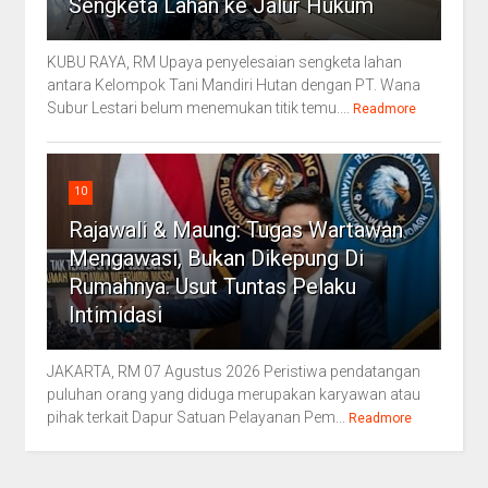
Sengketa Lahan ke Jalur Hukum
KUBU RAYA, RM Upaya penyelesaian sengketa lahan
antara Kelompok Tani Mandiri Hutan dengan PT. Wana
Subur Lestari belum menemukan titik temu....
Readmore
10
Rajawali & Maung: Tugas Wartawan
Mengawasi, Bukan Dikepung Di
Rumahnya. Usut Tuntas Pelaku
Intimidasi
JAKARTA, RM 07 Agustus 2026 Peristiwa pendatangan
puluhan orang yang diduga merupakan karyawan atau
pihak terkait Dapur Satuan Pelayanan Pem...
Readmore