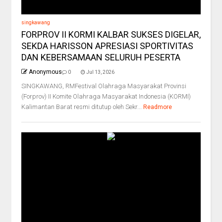
singkawang
FORPROV II KORMI KALBAR SUKSES DIGELAR,
SEKDA HARISSON APRESIASI SPORTIVITAS
DAN KEBERSAMAAN SELURUH PESERTA
Anonymous
0
Jul 13, 2026
SINGKAWANG, RMFestival Olahraga Masyarakat Provinsi
(Forprov) II Komite Olahraga Masyarakat Indonesia (KORMI)
Kalimantan Barat resmi ditutup oleh Sekr...
Readmore