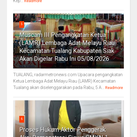
Kep...
Readmore
5
Muscam III Pengangkatan Ketua
(LAMR) Lembaga Adat Melayu Riau
Kecamatan Tualang Kabupaten Siak
Akan Digelar Rabu Ini 05/08/2026
TUALANG, radarmetronews.com Upacara pengangkatan
Ketua Lembaga Adat Melayu Riau (LAMR) Kecamatan
Tualang akan diselenggarakan pada Rabu, 5 A...
Readmore
6
Proses Hukum Aktor Penggerak