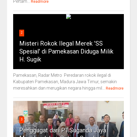
Pertam...
Readmore
2
Misteri Rokok Ilegal Merek 'SS
Spesial' di Pamekasan Diduga Milik
H. Sugik
Pamekasan, Radar Metro Peredaran rokok ilegal di
Kabupaten Pamekasan, Madura Jawa Timur, semakin
meresahkan dan merugikan negara hingga mil...
Readmore
3
Penggugat dari PT.Suganda Jaya