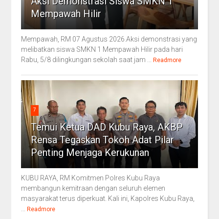
Aksi Demonstrasi Siswa SMKN 1
Mempawah Hilir
Mempawah, RM 07 Agustus 2026.Aksi demonstrasi yang
melibatkan siswa SMKN 1 Mempawah Hilir pada hari
Rabu, 5/8 dilingkungan sekolah saat jam ...
Readmore
7
Temui Ketua DAD Kubu Raya, AKBP
Rensa Tegaskan Tokoh Adat Pilar
Penting Menjaga Kerukunan
KUBU RAYA, RM Komitmen Polres Kubu Raya
membangun kemitraan dengan seluruh elemen
masyarakat terus diperkuat. Kali ini, Kapolres Kubu Raya,
...
Readmore