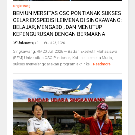
singkawang
BEM UNIVERSITAS OSO PONTIANAK SUKSES
GELAR EKSPEDISI LEIMENA DI SINGKAWANG:
BELAJAR, MENGABDI, DAN MENUTUP
KEPENGURUSAN DENGAN BERMAKNA
Unknown
0
Jul 23, 2026
Singkawang, RM20 Juli 2026 — Badan Eksekutif Mahasiswa
(BEM) Universitas OSO Pontianak, Kabinet Leimena Muda,
sukses menyelenggarakan program akhir ke...
Readmore