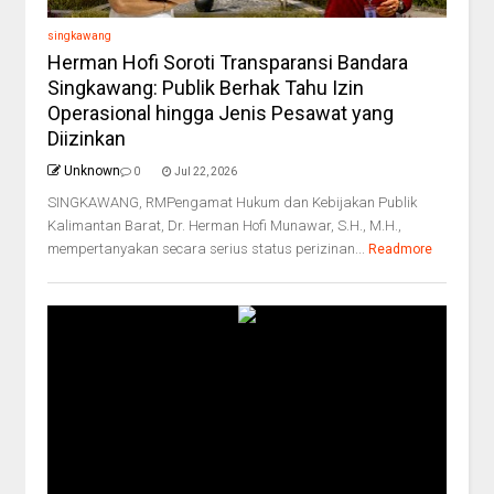
singkawang
Herman Hofi Soroti Transparansi Bandara
Singkawang: Publik Berhak Tahu Izin
Operasional hingga Jenis Pesawat yang
Diizinkan
Unknown
0
Jul 22, 2026
SINGKAWANG, RMPengamat Hukum dan Kebijakan Publik
Kalimantan Barat, Dr. Herman Hofi Munawar, S.H., M.H.,
mempertanyakan secara serius status perizinan...
Readmore