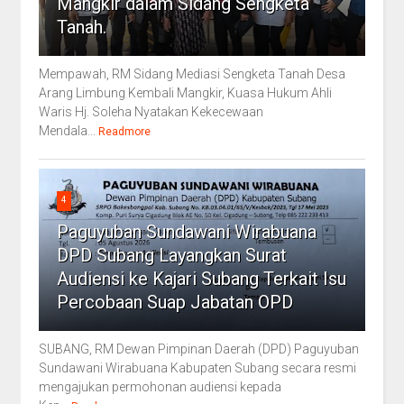
Mangkir dalam Sidang Sengketa
Tanah.
Mempawah, RM Sidang Mediasi Sengketa Tanah Desa
Arang Limbung Kembali Mangkir, Kuasa Hukum Ahli
Waris Hj. Soleha Nyatakan Kekecewaan
Mendala...
Readmore
4
Paguyuban Sundawani Wirabuana
DPD Subang Layangkan Surat
Audiensi ke Kajari Subang Terkait Isu
Percobaan Suap Jabatan OPD
SUBANG, RM Dewan Pimpinan Daerah (DPD) Paguyuban
Sundawani Wirabuana Kabupaten Subang secara resmi
mengajukan permohonan audiensi kepada