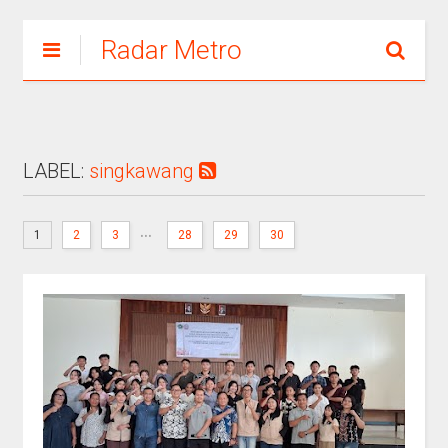
Radar Metro
LABEL:
singkawang
...
1
2
3
28
29
30