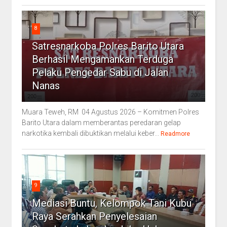
8
Satresnarkoba Polres Barito Utara
Berhasil Mengamankan Terduga
Pelaku Pengedar Sabu di Jalan
Nanas
Muara Teweh, RM 04 Agustus 2026 – Komitmen Polres
Barito Utara dalam memberantas peredaran gelap
narkotika kembali dibuktikan melalui keber...
Readmore
9
Mediasi Buntu, Kelompok Tani Kubu
Raya Serahkan Penyelesaian