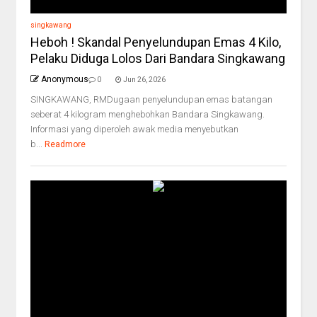
singkawang
Heboh ! Skandal Penyelundupan Emas 4 Kilo,
Pelaku Diduga Lolos Dari Bandara Singkawang
Anonymous
0
Jun 26, 2026
SINGKAWANG, RMDugaan penyelundupan emas batangan
seberat 4 kilogram menghebohkan Bandara Singkawang.
Informasi yang diperoleh awak media menyebutkan
b...
Readmore