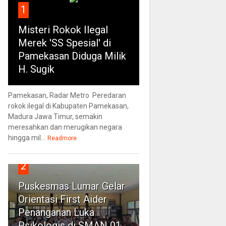
1
Misteri Rokok Ilegal
Merek 'SS Spesial' di
Pamekasan Diduga Milik
H. Sugik
Pamekasan, Radar Metro Peredaran
rokok ilegal di Kabupaten Pamekasan,
Madura Jawa Timur, semakin
meresahkan dan merugikan negara
hingga mil...
Readmore
2
Puskesmas Lumar Gelar
Orientasi First Aider
Penanganan Luka
Psikologis di SMAN 01