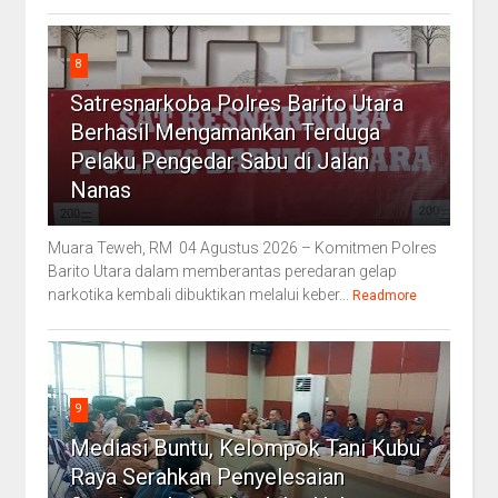
8
Satresnarkoba Polres Barito Utara
Berhasil Mengamankan Terduga
Pelaku Pengedar Sabu di Jalan
Nanas
Muara Teweh, RM 04 Agustus 2026 – Komitmen Polres
Barito Utara dalam memberantas peredaran gelap
narkotika kembali dibuktikan melalui keber...
Readmore
9
Mediasi Buntu, Kelompok Tani Kubu
Raya Serahkan Penyelesaian