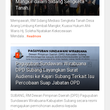
Mangkir dalam Sidang Sengketa
Tanah.
Mempawah, RM Sidang Mediasi Sengketa Tanah Desa
Arang Limbung Kembali Mangkir, Kuasa Hukum Ahli
Waris Hj. Soleha Nyatakan Kekecewaan
Mendala...
Readmore
4
Paguyuban Sundawani Wirabuana
DPD Subang Layangkan Surat
Audiensi ke Kajari Subang Terkait Isu
Percobaan Suap Jabatan OPD
SUBANG, RM Dewan Pimpinan Daerah (DPD) Paguyuban
Sundawani Wirabuana Kabupaten Subang secara resmi
mengajukan permohonan audiensi kepada