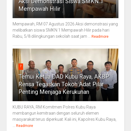
Aksi Demonstrasi Siswa SMKN 1
Mempawah Hilir
Mempawah, RM 07 Agustus 2026.Aksi demonstrasi yang
melibatkan siswa SMKN 1 Mempawah Hilir pada hari
Rabu, 5/8 dilingkungan sekolah saat jam ...
Readmore
7
Temui Ketua DAD Kubu Raya, AKBP
Rensa Tegaskan Tokoh Adat Pilar
Penting Menjaga Kerukunan
KUBU RAYA, RM Komitmen Polres Kubu Raya
membangun kemitraan dengan seluruh elemen
masyarakat terus diperkuat. Kali ini, Kapolres Kubu Raya,
...
Readmore