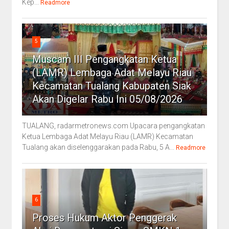
Kep...
Readmore
5
Muscam III Pengangkatan Ketua
(LAMR) Lembaga Adat Melayu Riau
Kecamatan Tualang Kabupaten Siak
Akan Digelar Rabu Ini 05/08/2026
TUALANG, radarmetronews.com Upacara pengangkatan
Ketua Lembaga Adat Melayu Riau (LAMR) Kecamatan
Tualang akan diselenggarakan pada Rabu, 5 A...
Readmore
6
Proses Hukum Aktor Penggerak