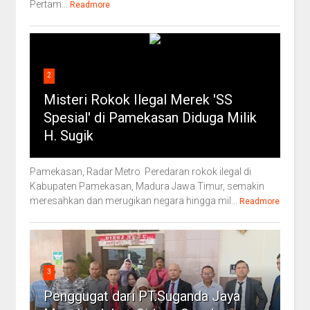
Pertam...
Readmore
2
Misteri Rokok Ilegal Merek 'SS
Spesial' di Pamekasan Diduga Milik
H. Sugik
Pamekasan, Radar Metro Peredaran rokok ilegal di
Kabupaten Pamekasan, Madura Jawa Timur, semakin
meresahkan dan merugikan negara hingga mil...
Readmore
3
Penggugat dari PT.Suganda Jaya