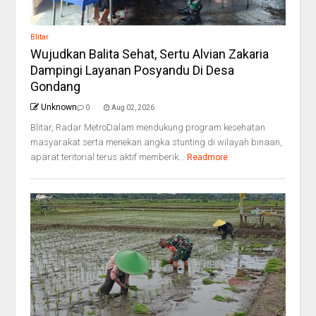
Blitar
Wujudkan Balita Sehat, Sertu Alvian Zakaria
Dampingi Layanan Posyandu Di Desa
Gondang
Unknown
0
Aug 02, 2026
Blitar, Radar MetroDalam mendukung program kesehatan
masyarakat serta menekan angka stunting di wilayah binaan,
aparat teritorial terus aktif memberik...
Readmore