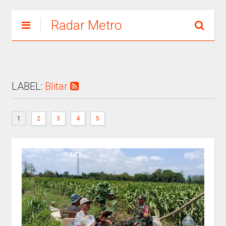
Radar Metro
LABEL:
Blitar
1
2
3
4
5