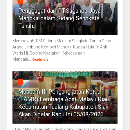
4
Penggugat dari PT.Suganda Jaya
Mangkir dalam Sidang Sengketa
Tanah.
Mempawah, RM Sidang Mediasi Sengketa Tanah Desa
Arang Limbung Kembali Mangkir, Kuasa Hukum Ahli
Waris Hj. Soleha Nyatakan Kekecewaan
Mendala...
Readmore
5
Muscam III Pengangkatan Ketua
(LAMR) Lembaga Adat Melayu Riau
Kecamatan Tualang Kabupaten Siak
Akan Digelar Rabu Ini 05/08/2026
TUALANG, radarmetronews.com Upacara pengangkatan