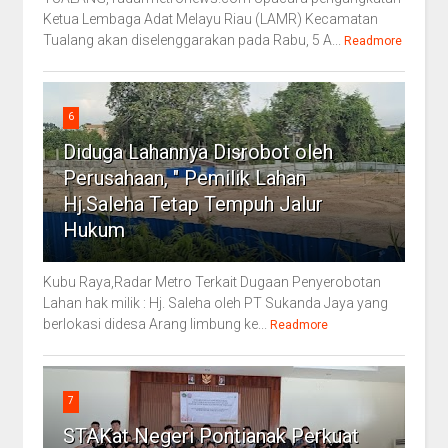
Ketua Lembaga Adat Melayu Riau (LAMR) Kecamatan
Tualang akan diselenggarakan pada Rabu, 5 A...
Readmore
6
Diduga Lahannya Disrobot oleh
Perusahaan, " Pemilik Lahan
Hj.Saleha Tetap Tempuh Jalur
Hukum
Kubu Raya,Radar Metro Terkait Dugaan Penyerobotan
Lahan hak milik : Hj. Saleha oleh PT Sukanda Jaya yang
berlokasi didesa Arang limbung ke...
Readmore
7
STAKat Negeri Pontianak Perkuat