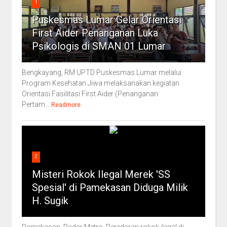
1
Puskesmas Lumar Gelar Orientasi
First Aider Penanganan Luka
Psikologis di SMAN 01 Lumar
Bengkayang, RM UPTD Puskesmas Lumar melalui
Program Kesehatan Jiwa melaksanakan kegiatan
Orientasi Fasilitasi First Aider (Penanganan
Pertam...
Readmore
2
Misteri Rokok Ilegal Merek 'SS
Spesial' di Pamekasan Diduga Milik
H. Sugik
Pamekasan, Radar Metro Peredaran rokok ilegal di