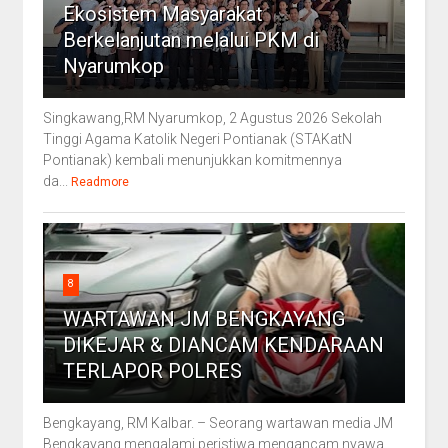
Ekosistem Masyarakat
Berkelanjutan melalui PKM di
Nyarumkop
Singkawang,RM Nyarumkop, 2 Agustus 2026 Sekolah
Tinggi Agama Katolik Negeri Pontianak (STAKatN
Pontianak) kembali menunjukkan komitmennya
da...
Readmore
8
WARTAWAN JM BENGKAYANG
DIKEJAR & DIANCAM KENDARAAN
TERLAPOR POLRES
Bengkayang, RM Kalbar. – Seorang wartawan media JM
Bengkayang mengalami peristiwa mengancam nyawa