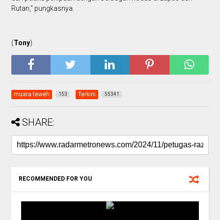
Rutan," pungkasnya.
(
Tony
)
muara teweh
Terkini
153
55341
SHARE:
RECOMMENDED FOR YOU