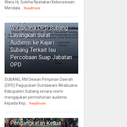
Waris Hj. Soleha Nyatakan Kekecewaan
Mendala...
4
Readmore
Paguyuban Sundawani
Wirabuana DPD Subang
Layangkan Surat
Audiensi ke Kajari
Subang Terkait Isu
Percobaan Suap Jabatan
OPD
SUBANG, RM Dewan Pimpinan Daerah
(DPD) Paguyuban Sundawani Wirabuana
Kabupaten Subang secara resmi
mengajukan permohonan audiensi
kepada Kep...
5
Readmore
Muscam III
Pengangkatan Ketua