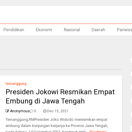
Pendidikan
Ekonomi
Nasional
Daerah
Pariwis
temanggung
Presiden Jokowi Resmikan Empat
Embung di Jawa Tengah
Anonymous
0
Dec 15, 2021
Temanggung,RMPresiden Joko Widodo meresmikan empat
embung dalam kunjungan kerjanya ke Provinsi Jawa Tengah,
pada Selasa, 14 Desember 2021. Keempat emb...