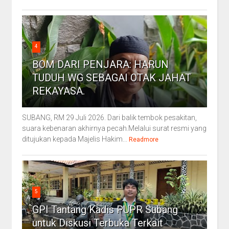
4
BOM DARI PENJARA: HARUN
TUDUH WG SEBAGAI OTAK JAHAT
REKAYASA.
SUBANG, RM 29 Juli 2026. Dari balik tembok pesakitan,
suara kebenaran akhirnya pecah.Melalui surat resmi yang
ditujukan kepada Majelis Hakim...
Readmore
5
GPI Tantang Kadis PUPR Subang
untuk Diskusi Terbuka Terkait