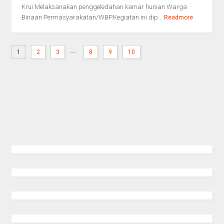
Krui Melaksanakan penggeledahan kamar hunian Warga
Binaan Permasyarakatan/WBP.Kegiatan ini dip...
Readmore
...
1
2
3
8
9
10