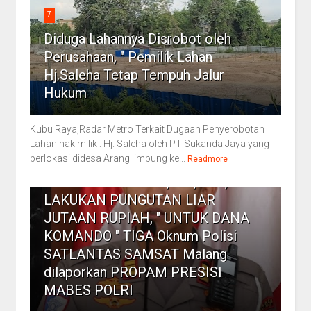
7
Diduga Lahannya Disrobot oleh
Perusahaan, " Pemilik Lahan
Hj.Saleha Tetap Tempuh Jalur
Hukum
Kubu Raya,Radar Metro Terkait Dugaan Penyerobotan
Lahan hak milik : Hj. Saleha oleh PT Sukanda Jaya yang
berlokasi didesa Arang limbung ke...
8
Readmore
Dr DIDI SUNGKONO.,S.H.,M.H.,
LAKUKAN PUNGUTAN LIAR
JUTAAN RUPIAH, " UNTUK DANA
KOMANDO " TIGA Oknum Polisi
SATLANTAS SAMSAT Malang
dilaporkan PROPAM PRESISI
MABES POLRI