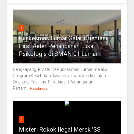
1
Puskesmas Lumar Gelar Orientasi
First Aider Penanganan Luka
Psikologis di SMAN 01 Lumar
Bengkayang, RM UPTD Puskesmas Lumar melalui
Program Kesehatan Jiwa melaksanakan kegiatan
Orientasi Fasilitasi First Aider (Penanganan
Pertam...
Readmore
2
Misteri Rokok Ilegal Merek 'SS