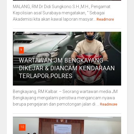
MALANG, RM Dr Didi Sungkono.S.H.,M.H., Pengamat
Kepolisian asal Surabaya mengatakan, " Sebagai
Akademisi kita akan kawal laporan masyar...
Readmore
9
WARTAWAN JM BENGKAYANG
DIKEJAR & DIANCAM KENDARAAN
TERLAPOR POLRES
Bengkayang, RM Kalbar. – Seorang wartawan media JM
Bengkayang mengalami peristiwa mengancam nyawa
berupa pengejaran dan pemotongan jalan di ...
Readmore
10