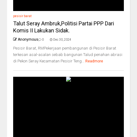
pesisir barat
Talut Seray Ambruk,Politisi Partai PPP Dari
Komis II Lakukan Sidak.
Anonymous
0
Dec 30, 2024
Pesisir Barat, RMPekerjaan pembangunan di Pesisir Barat
terkesan asal-asalan sebab bangunan Talud penahan abrasi
di Pekon Seray Kecamatan Pesisir Teng...
Readmore