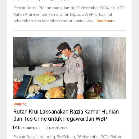
Pesisir Barat, RMLampung Jumat, 29 November 2024, Ka. KPR
Rutan Krui memberikan arahan kepada WBP terkait hal
kebersihan dan kerapihan kamar hunian Wa...
Readmore
lampung
Rutan Krui Laksanakan Razia Kamar Hunian
dan Tes Urine untuk Pegawai dan WBP
Unknown
0
Nov 26, 2024
Pesisir Barat Lampung, RMSelasa, 26 November 2024 Rutan