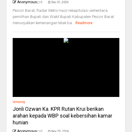
Anonymous
0
Dec 01, 2024
Pesisir Barat, Radar Metro Hasil rekapitulasi sementara
pemilihan Bupati dan Wakil Bupati Kabupaten Pesisir Barat
menunjukkan kemenangan telak ba...
Readmore
lampung
Jonli Ozwan Ka. KPR Rutan Krui berikan
arahan kepada WBP soal kebersihan kamar
hunian
Anonymous
0
Nov 29, 2024