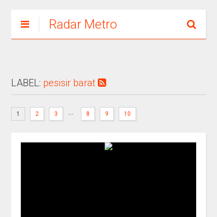
Radar Metro
LABEL:
pesisir barat
...
1
2
3
8
9
10