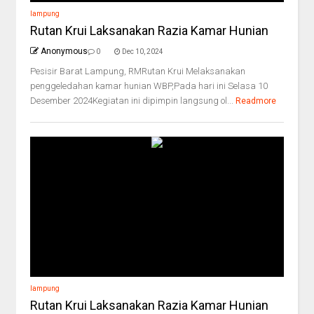
lampung
Rutan Krui Laksanakan Razia Kamar Hunian
Anonymous
0
Dec 10, 2024
Pesisir Barat Lampung, RMRutan Krui Melaksanakan
penggeledahan kamar hunian WBP,Pada hari ini Selasa 10
Desember 2024Kegiatan ini dipimpin langsung ol...
Readmore
lampung
Rutan Krui Laksanakan Razia Kamar Hunian