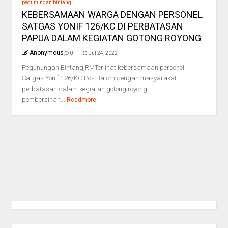
pegunungan bintang
KEBERSAMAAN WARGA DENGAN PERSONEL
SATGAS YONIF 126/KC DI PERBATASAN
PAPUA DALAM KEGIATAN GOTONG ROYONG
Anonymous
0
Jul 24, 2022
Pegunungan Bintang,RMTerlihat kebersamaan personel
Satgas Yonif 126/KC Pos Batom dengan masyarakat
perbatasan dalam kegiatan gotong royong
pembersihan...
Readmore