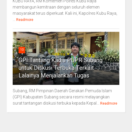
KUBU RAYA, RM Komitmen Polres Kubu Raya
membangun kemitraan dengan seluruh elemen
masyarakat terus diperkuat. Kali ini, Kapolres Kubu Raya,
...
Readmore
10
GPI Tantang Kadis PUPR Subang
untuk Diskusi Terbuka Terkait
Lalainya Menjalankan Tugas
Subang, RM Pimpinan Daerah Gerakan Pemuda Islam
(GPI) Kabupaten Subang secara resmi melayangkan
surat tantangan diskusi terbuka kepada Kepal...
Readmore