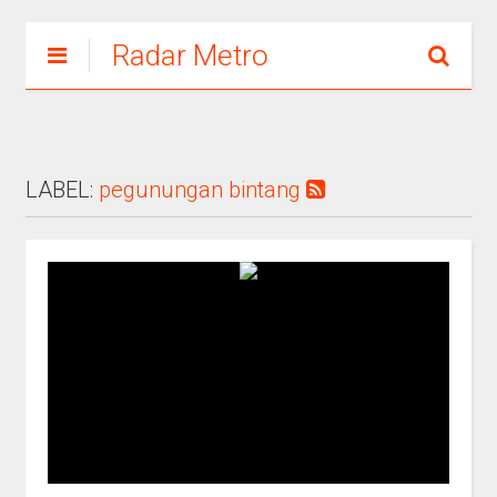
Radar Metro
LABEL:
pegunungan bintang