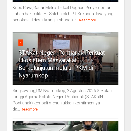
Kubu Raya,Radar Metro Terkait Dugaan Penyerobotan
Lahan hak milik : Hj. Saleha oleh PT Sukanda Jaya yang
berlokasi didesa Arang limbung ke...
Readmore
7
STAKat Negeri Pontianak Perkuat
Ekosistem Masyarakat
Berkelanjutan melalui PKM di
Nyarumkop
Singkawang,RM Nyarumkop, 2 Agustus 2026 Sekolah
Tinggi Agama Katolik Negeri Pontianak (STAKatN
Pontianak) kembali menunjukkan komitmennya
da...
Readmore