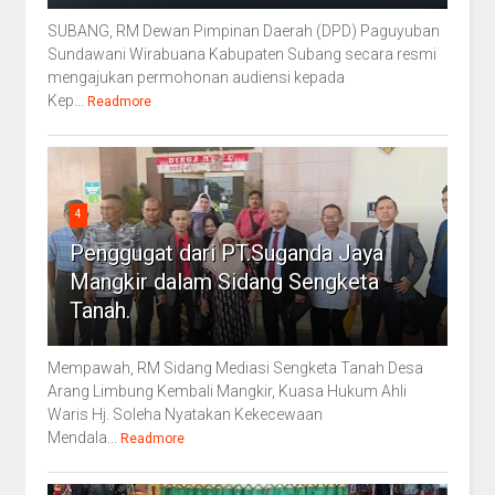
SUBANG, RM Dewan Pimpinan Daerah (DPD) Paguyuban
Sundawani Wirabuana Kabupaten Subang secara resmi
mengajukan permohonan audiensi kepada
Kep...
Readmore
4
Penggugat dari PT.Suganda Jaya
Mangkir dalam Sidang Sengketa
Tanah.
Mempawah, RM Sidang Mediasi Sengketa Tanah Desa
Arang Limbung Kembali Mangkir, Kuasa Hukum Ahli
Waris Hj. Soleha Nyatakan Kekecewaan
Mendala...
Readmore