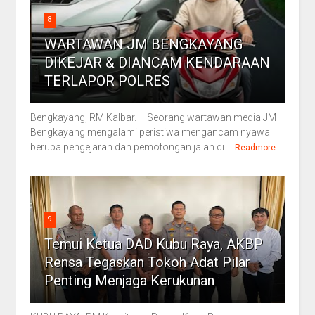
8
WARTAWAN JM BENGKAYANG
DIKEJAR & DIANCAM KENDARAAN
TERLAPOR POLRES
Bengkayang, RM Kalbar. – Seorang wartawan media JM
Bengkayang mengalami peristiwa mengancam nyawa
berupa pengejaran dan pemotongan jalan di ...
Readmore
9
Temui Ketua DAD Kubu Raya, AKBP
Rensa Tegaskan Tokoh Adat Pilar
Penting Menjaga Kerukunan