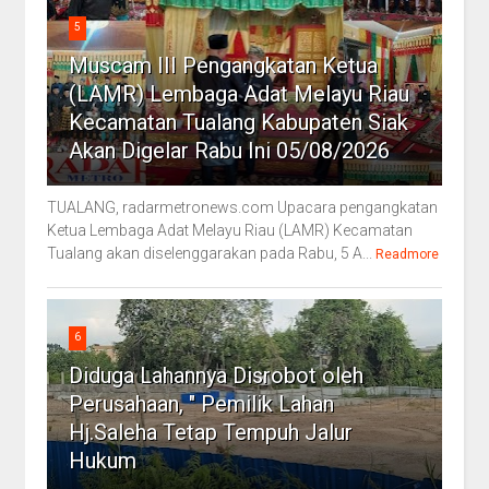
5
Muscam III Pengangkatan Ketua
(LAMR) Lembaga Adat Melayu Riau
Kecamatan Tualang Kabupaten Siak
Akan Digelar Rabu Ini 05/08/2026
TUALANG, radarmetronews.com Upacara pengangkatan
Ketua Lembaga Adat Melayu Riau (LAMR) Kecamatan
Tualang akan diselenggarakan pada Rabu, 5 A...
Readmore
6
Diduga Lahannya Disrobot oleh
Perusahaan, " Pemilik Lahan
Hj.Saleha Tetap Tempuh Jalur
Hukum