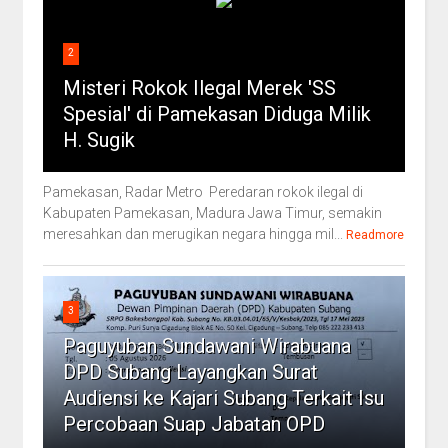
2
Misteri Rokok Ilegal Merek 'SS
Spesial' di Pamekasan Diduga Milik
H. Sugik
Pamekasan, Radar Metro Peredaran rokok ilegal di
Kabupaten Pamekasan, Madura Jawa Timur, semakin
meresahkan dan merugikan negara hingga mil...
Readmore
3
Paguyuban Sundawani Wirabuana
DPD Subang Layangkan Surat
Audiensi ke Kajari Subang Terkait Isu
Percobaan Suap Jabatan OPD