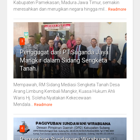
Kabupaten Pamekasan, Madura Jawa Timur, semakin
meresahkan dan merugikan negara hingga mil...
Readmore
3
Penggugat dari PT.Suganda Jaya
Mangkir dalam Sidang Sengketa
Tanah.
Mempawah, RM Sidang Mediasi Sengketa Tanah Desa
Arang Limbung Kembali Mangkir, Kuasa Hukum Ahli
Waris Hj. Soleha Nyatakan Kekecewaan
Mendala...
Readmore
4
Paguyuban Sundawani Wirabuana