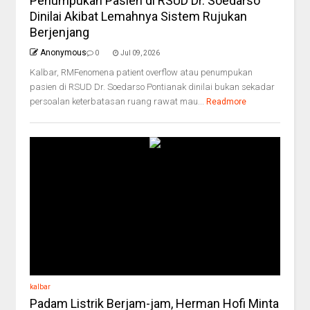
Penumpukan Pasien di RSUD Dr. Soedarso
Dinilai Akibat Lemahnya Sistem Rujukan
Berjenjang
Anonymous
0
Jul 09, 2026
Kalbar, RMFenomena patient overflow atau penumpukan
pasien di RSUD Dr. Soedarso Pontianak dinilai bukan sekadar
persoalan keterbatasan ruang rawat mau...
Readmore
kalbar
Padam Listrik Berjam-jam, Herman Hofi Minta