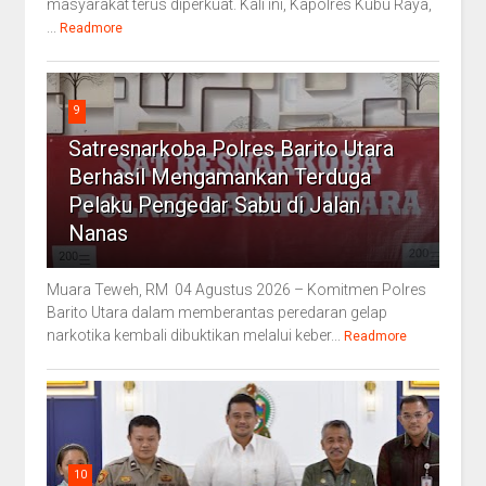
masyarakat terus diperkuat. Kali ini, Kapolres Kubu Raya,
...
Readmore
9
Satresnarkoba Polres Barito Utara
Berhasil Mengamankan Terduga
Pelaku Pengedar Sabu di Jalan
Nanas
Muara Teweh, RM 04 Agustus 2026 – Komitmen Polres
Barito Utara dalam memberantas peredaran gelap
narkotika kembali dibuktikan melalui keber...
Readmore
10