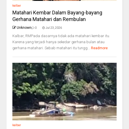
kalbar
Matahari Kembar Dalam Bayang-bayang
Gerhana Matahari dan Rembulan
Unknown
0
Jul 23, 2026
Kalbar, RMPada dasarnya tidak ada matahari kembar itu.
Karena yang terjadi hanya sekedar gerhana bulan atau
gerhana matahari. Sebab matahari itu tungg...
Readmore
kalbar