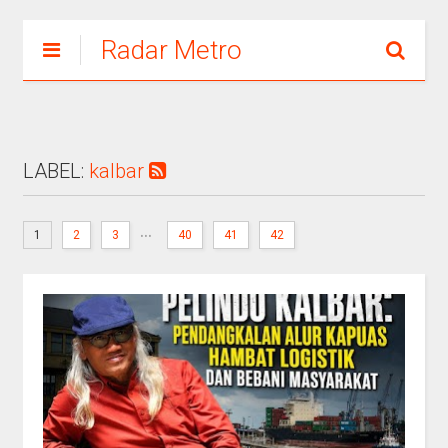
Radar Metro
LABEL:
kalbar
...
1
2
3
40
41
42