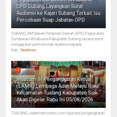
DPD Subang Layangkan Surat
Audiensi ke Kajari Subang Terkait Isu
Percobaan Suap Jabatan OPD
SUBANG, RM Dewan Pimpinan Daerah (DPD) Paguyuban
Sundawani Wirabuana Kabupaten Subang secara resmi
mengajukan permohonan audiensi kepada
Kep...
Readmore
5
Muscam III Pengangkatan Ketua
(LAMR) Lembaga Adat Melayu Riau
Kecamatan Tualang Kabupaten Siak
Akan Digelar Rabu Ini 05/08/2026
TUALANG, radarmetronews.com Upacara pengangkatan