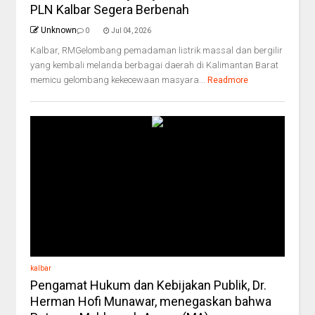
PLN Kalbar Segera Berbenah
Unknown
0
Jul 04, 2026
Kalbar, RMGelombang pemadaman listrik massal dan bergilir
yang kembali melanda berbagai daerah di Kalimantan Barat
memicu gelombang kekecewaan masyara...
Readmore
kalbar
Pengamat Hukum dan Kebijakan Publik, Dr.
Herman Hofi Munawar, menegaskan bahwa