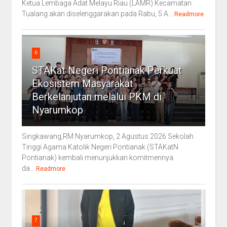
Ketua Lembaga Adat Melayu Riau (LAMR) Kecamatan
Tualang akan diselenggarakan pada Rabu, 5 A...
Readmore
6
STAKat Negeri Pontianak Perkuat
Ekosistem Masyarakat
Berkelanjutan melalui PKM di
Nyarumkop
Singkawang,RM Nyarumkop, 2 Agustus 2026 Sekolah
Tinggi Agama Katolik Negeri Pontianak (STAKatN
Pontianak) kembali menunjukkan komitmennya
da...
Readmore
7