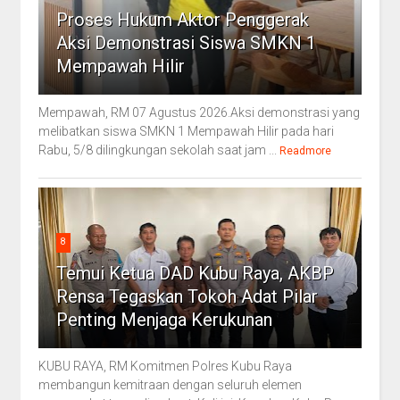
Proses Hukum Aktor Penggerak
Aksi Demonstrasi Siswa SMKN 1
Mempawah Hilir
Mempawah, RM 07 Agustus 2026.Aksi demonstrasi yang
melibatkan siswa SMKN 1 Mempawah Hilir pada hari
Rabu, 5/8 dilingkungan sekolah saat jam ...
Readmore
8
Temui Ketua DAD Kubu Raya, AKBP
Rensa Tegaskan Tokoh Adat Pilar
Penting Menjaga Kerukunan
KUBU RAYA, RM Komitmen Polres Kubu Raya
membangun kemitraan dengan seluruh elemen