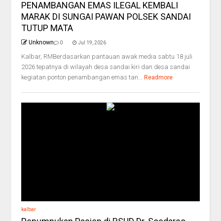
PENAMBANGAN EMAS ILEGAL KEMBALI
MARAK DI SUNGAI PAWAN POLSEK SANDAI
TUTUP MATA
Unknown
0
Jul 19, 2026
Kalbar, RMBerdasarkan pantauan awak media sabtu 18 juli
2026 tepatnya di wilayah desa sandai kiri dan desa sandai
kegiatan ponton penambangan emas tan...
Readmore
kalbar