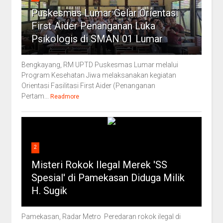
Puskesmas Lumar Gelar Orientasi
First Aider Penanganan Luka
Psikologis di SMAN 01 Lumar
Bengkayang, RM UPTD Puskesmas Lumar melalui
Program Kesehatan Jiwa melaksanakan kegiatan
Orientasi Fasilitasi First Aider (Penanganan
Pertam...
Readmore
2
Misteri Rokok Ilegal Merek 'SS
Spesial' di Pamekasan Diduga Milik
H. Sugik
Pamekasan, Radar Metro Peredaran rokok ilegal di