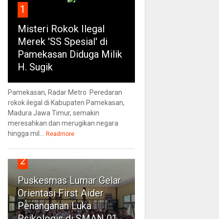
1
Misteri Rokok Ilegal
Merek 'SS Spesial' di
Pamekasan Diduga Milik
H. Sugik
Pamekasan, Radar Metro Peredaran
rokok ilegal di Kabupaten Pamekasan,
Madura Jawa Timur, semakin
meresahkan dan merugikan negara
hingga mil...
Readmore
2
Puskesmas Lumar Gelar
Orientasi First Aider
Penanganan Luka
Psikologis di SMAN 01