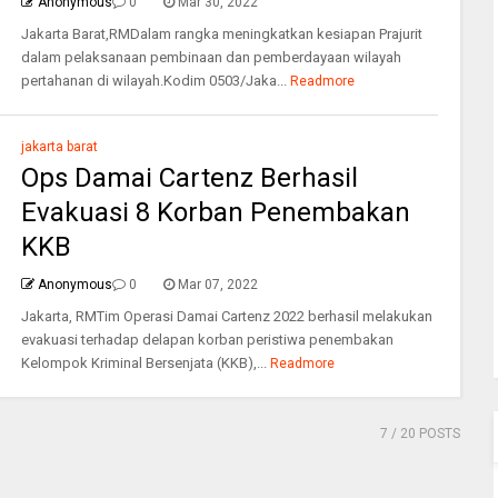
Anonymous
0
Mar 30, 2022
Jakarta Barat,RMDalam rangka meningkatkan kesiapan Prajurit
dalam pelaksanaan pembinaan dan pemberdayaan wilayah
pertahanan di wilayah.Kodim 0503/Jaka...
Readmore
jakarta barat
Ops Damai Cartenz Berhasil
Evakuasi 8 Korban Penembakan
KKB
Anonymous
0
Mar 07, 2022
Jakarta, RMTim Operasi Damai Cartenz 2022 berhasil melakukan
evakuasi terhadap delapan korban peristiwa penembakan
Kelompok Kriminal Bersenjata (KKB),...
Readmore
7
/ 20 POSTS