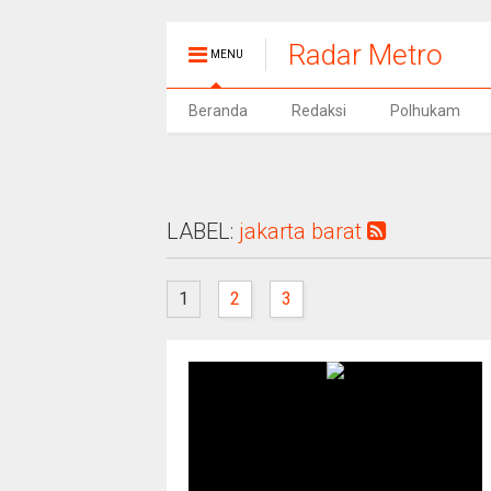
Radar Metro
MENU
Beranda
Redaksi
Polhukam
LABEL:
jakarta barat
1
2
3