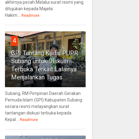
akhirnya pecah.Melalui surat resmi yang
ditujukan kepada Majelis
Hakim...
Readmore
4
GPI Tantang Kadis PUPR
Subang untuk Diskusi
Terbuka Terkait Lalainya
Menjalankan Tugas
Subang, RM Pimpinan Daerah Gerakan
Pemuda Islam (GPI) Kabupaten Subang
secara resmi melayangkan surat
tantangan diskusi terbuka kepada
Kepal...
5
Readmore
Paguyuban Sundawani