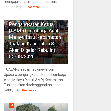
mengajukan permohonan audiensi
kepada Kep...
4
Readmore
Muscam III
Pengangkatan Ketua
(LAMR) Lembaga Adat
Melayu Riau Kecamatan
Tualang Kabupaten Siak
Akan Digelar Rabu Ini
05/08/2026
TUALANG, radarmetronews.com
Upacara pengangkatan Ketua Lembaga
Adat Melayu Riau (LAMR) Kecamatan
Tualang akan diselenggarakan pada
Rabu, 5 A...
Readmore
5