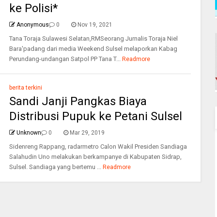
ke Polisi*
Anonymous
0
Nov 19, 2021
Tana Toraja Sulawesi Selatan,RMSeorang Jurnalis Toraja Niel
Bara'padang dari media Weekend Sulsel melaporkan Kabag
Perundang-undangan Satpol PP Tana T...
Readmore
berita terkini
Sandi Janji Pangkas Biaya
Distribusi Pupuk ke Petani Sulsel
Unknown
0
Mar 29, 2019
Sidenreng Rappang, radarmetro Calon Wakil Presiden Sandiaga
Salahudin Uno melakukan berkampanye di Kabupaten Sidrap,
Sulsel. Sandiaga yang bertemu ...
Readmore