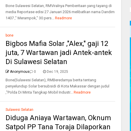
Bone Sulawesi Selatan, RMViralnya Pemberitaan yang tayang di
media Reportase edisi 27 Januari 2026 melibatkan nama Dandim
1407 ," Merampok," 30 pers...
Readmore
bone
Bigbos Mafia Solar ,"Alex," gaji 12
juta, 7 Wartawan jadi Antek-antek
Di Sulawesi Selatan
Anonymous
0
Dec 19, 2025
Bone(Sulawesi Selatan), RMBeredarnya berita tentang
penyelundup Solar bersubsidi di Kota Makassar dengan judul
,"Polda Di Minta Tangkap Mobil Industr...
Readmore
Sulawesi Selatan
Diduga Aniaya Wartawan, Oknum
Satpol PP Tana Toraja Dilaporkan