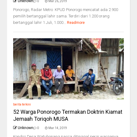
Unknown
0
Mar 26, 2019
Ponorogo, Radar Metro KPUD Ponorogo mencatat ada 2.900
pemilih bertanggal lahir sama. Terdiri dari 1.200 orang
bertanggal lahir 1 Juli, 1.000...
Readmore
berita terkini
52 Warga Ponorogo Termakan Doktrin Kiamat
Jemaah Toriqoh MUSA
Unknown
0
Mar 14, 2019
Kondisi Desa Watubonang pasca ditinggal pergi warganya.