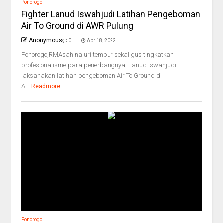
Ponorogo
Fighter Lanud Iswahjudi Latihan Pengeboman
Air To Ground di AWR Pulung
Anonymous
0
Apr 18, 2022
Ponorogo,RMAsah naluri tempur sekaligus tingkatkan
profesionalisme para penerbangnya, Lanud Iswahjudi
laksanakan latihan pengeboman Air To Ground di
A...
Readmore
Ponorogo