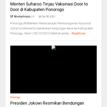
Menteri Suharso Tinjau Vaksinasi Door to
Door di Kabupaten Ponorogo
Anonymous
0
Oct 18, 2021
Ponorogo,RMMenteri Perencanaan Pembangunan Nasional
Suharso Monoarfa melakukan kunjungan kerja ke Kabupaten
Ponorogo, Senin (18/10/2021).Melihat perke...
Readmore
Ponorogo
Presiden Jokowi Resmikan Bendungan