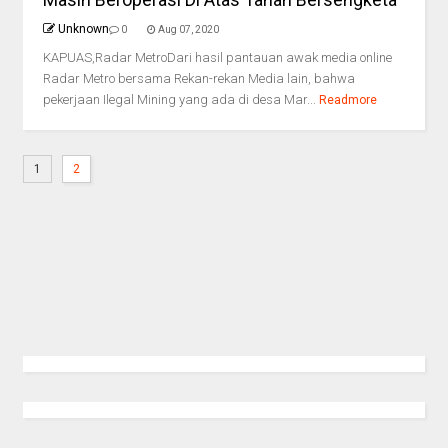
Unknown
0
Aug 07, 2020
KAPUAS,Radar MetroDari hasil pantauan awak media online
Radar Metro bersama Rekan-rekan Media lain, bahwa
pekerjaan Ilegal Mining yang ada di desa Mar...
Readmore
1
2