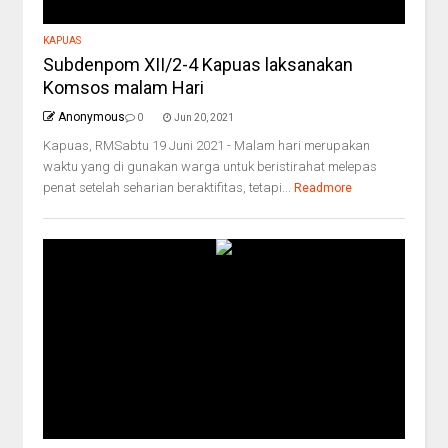
KAPUAS
Subdenpom XII/2-4 Kapuas laksanakan
Komsos malam Hari
Anonymous
0
Jun 20, 2021
Kapuas, RMSabtu 19 Juni 2021 - Malam hari merupakan
waktu yang di gunakan warga untuk beristirahat melepas
penat setelah seharian beraktifitas, tetapi...
Readmore