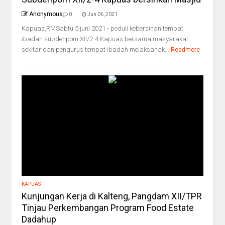
Anonymous
0
Jun 06, 2021
Kapuas,RMSabtu 5 juni 2021 - peduli kebersihan tempat
ibadah subdenpom XII/2-4 Kapuas bersama masyarakat
sekitar dan pengurus tempat ibadah melaksanak...
Readmore
KAPUAS
Kunjungan Kerja di Kalteng, Pangdam XII/TPR
Tinjau Perkembangan Program Food Estate
Dadahup