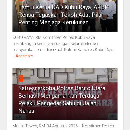
Temui Ketua DAD Kubu Raya, AKBP
Rensa Tegaskan Tokoh Adat Pilar
Penting Menjaga Kerukunan
KUBU RAYA, RM Komitmen Polres Kubu Raya
membangun kemitraan dengan seluruh elemen
masyarakat terus diperkuat. Kali ini, Kapolres Kubu Raya,
...
Readmore
9
Satresnarkoba Polres Barito Utara
Berhasil Mengamankan Terduga
Pelaku Pengedar Sabu di Jalan
Nanas
Muara Teweh, RM 04 Agustus 2026 – Komitmen Polres