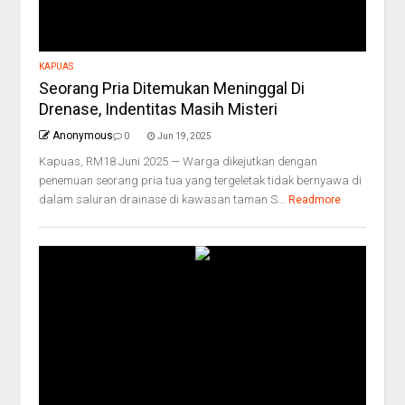
KAPUAS
Seorang Pria Ditemukan Meninggal Di
Drenase, Indentitas Masih Misteri
Anonymous
0
Jun 19, 2025
Kapuas, RM18 Juni 2025 — Warga dikejutkan dengan
penemuan seorang pria tua yang tergeletak tidak bernyawa di
dalam saluran drainase di kawasan taman S...
Readmore