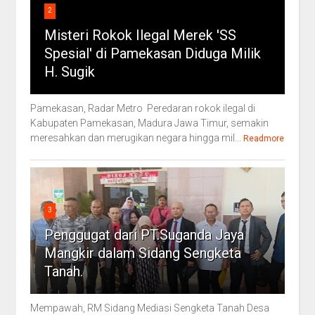
2
Misteri Rokok Ilegal Merek 'SS
Spesial' di Pamekasan Diduga Milik
H. Sugik
Pamekasan, Radar Metro Peredaran rokok ilegal di
Kabupaten Pamekasan, Madura Jawa Timur, semakin
meresahkan dan merugikan negara hingga mil...
Readmore
3
Penggugat dari PT.Suganda Jaya
Mangkir dalam Sidang Sengketa
Tanah.
Mempawah, RM Sidang Mediasi Sengketa Tanah Desa