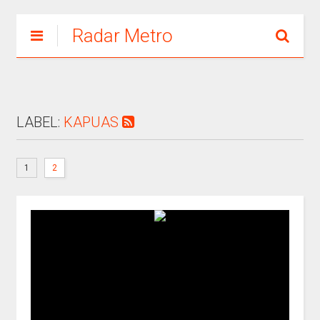
Radar Metro
LABEL:
KAPUAS
1
2