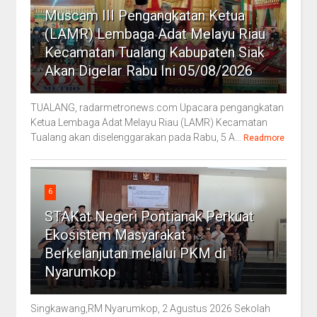
Muscam III Pengangkatan Ketua
(LAMR) Lembaga Adat Melayu Riau
Kecamatan Tualang Kabupaten Siak
Akan Digelar Rabu Ini 05/08/2026
TUALANG, radarmetronews.com Upacara pengangkatan
Ketua Lembaga Adat Melayu Riau (LAMR) Kecamatan
Tualang akan diselenggarakan pada Rabu, 5 A...
Readmore
6
STAKat Negeri Pontianak Perkuat
Ekosistem Masyarakat
Berkelanjutan melalui PKM di
Nyarumkop
Singkawang,RM Nyarumkop, 2 Agustus 2026 Sekolah