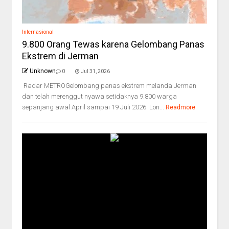
Internasional
9.800 Orang Tewas karena Gelombang Panas
Ekstrem di Jerman
Unknown
0
Jul 31, 2026
Radar METROGelombang panas ekstrem melanda Jerman
dan telah merenggut nyawa setidaknya 9.800 warga
sepanjang awal April sampai 19 Juli 2026. Lon...
Readmore