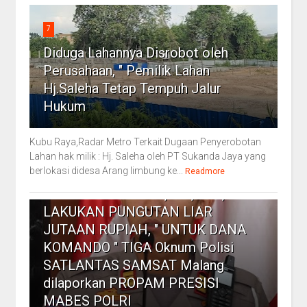
7
Diduga Lahannya Disrobot oleh
Perusahaan, " Pemilik Lahan
Hj.Saleha Tetap Tempuh Jalur
Hukum
Kubu Raya,Radar Metro Terkait Dugaan Penyerobotan
Lahan hak milik : Hj. Saleha oleh PT Sukanda Jaya yang
berlokasi didesa Arang limbung ke...
8
Readmore
Dr DIDI SUNGKONO.,S.H.,M.H.,
LAKUKAN PUNGUTAN LIAR
JUTAAN RUPIAH, " UNTUK DANA
KOMANDO " TIGA Oknum Polisi
SATLANTAS SAMSAT Malang
dilaporkan PROPAM PRESISI
MABES POLRI