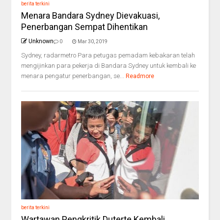
berita terkini
Menara Bandara Sydney Dievakuasi,
Penerbangan Sempat Dihentikan
Unknown
0
Mar 30, 2019
Sydney, radarmetro Para petugas pemadam kebakaran telah
mengijinkan para pekerja di Bandara Sydney untuk kembali ke
menara pengatur penerbangan, se...
Readmore
berita terkini
Wartawan Pengkritik Duterte Kembali