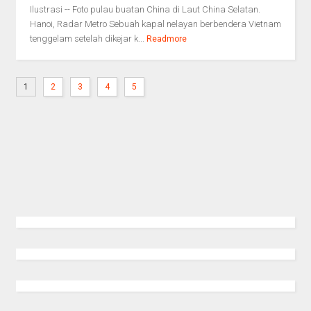
Ilustrasi -- Foto pulau buatan China di Laut China Selatan.
Hanoi, Radar Metro Sebuah kapal nelayan berbendera Vietnam
tenggelam setelah dikejar k...
Readmore
1
2
3
4
5