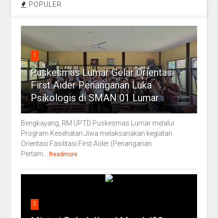
POPULER
1
Puskesmas Lumar Gelar Orientasi
First Aider Penanganan Luka
Psikologis di SMAN 01 Lumar
Bengkayang, RM UPTD Puskesmas Lumar melalui
Program Kesehatan Jiwa melaksanakan kegiatan
Orientasi Fasilitasi First Aider (Penanganan
Pertam...
Readmore
2