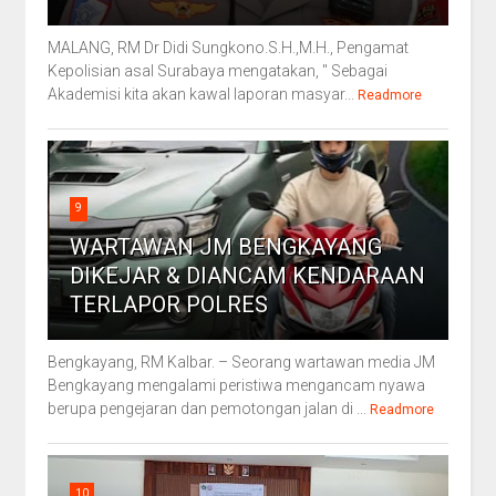
MALANG, RM Dr Didi Sungkono.S.H.,M.H., Pengamat
Kepolisian asal Surabaya mengatakan, " Sebagai
Akademisi kita akan kawal laporan masyar...
Readmore
9
WARTAWAN JM BENGKAYANG
DIKEJAR & DIANCAM KENDARAAN
TERLAPOR POLRES
Bengkayang, RM Kalbar. – Seorang wartawan media JM
Bengkayang mengalami peristiwa mengancam nyawa
berupa pengejaran dan pemotongan jalan di ...
Readmore
10