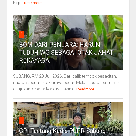
Kep...
Readmore
4
BOM DARI PENJARA: HARUN
TUDUH WG SEBAGAI OTAK JAHAT
REKAYASA.
SUBANG, RM 29 Juli 2026. Dari balik tembok pesakitan,
suara kebenaran akhirnya pecah.Melalui surat resmi yang
ditujukan kepada Majelis Hakim...
Readmore
5
GPI Tantang Kadis PUPR Subang