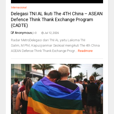
Internasional
Delegasi TNI AL Ikuti The 4TH China – ASEAN
Defence Think Thank Exchange Program
(CADTE)
Anonymous
0
Jul 12, 2026
Radar MetroDelegasi dari TNI AL yaitu Laksma TNI
Salim,.M.Phil, Kapusjianmar Seskoal mengikuti The 4th China
ASEAN Defense Think Thank Exchange Progr...
Readmore