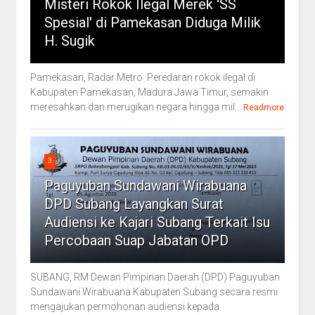
Misteri Rokok Ilegal Merek 'SS
Spesial' di Pamekasan Diduga Milik
H. Sugik
Pamekasan, Radar Metro Peredaran rokok ilegal di
Kabupaten Pamekasan, Madura Jawa Timur, semakin
meresahkan dan merugikan negara hingga mil...
Readmore
3
Paguyuban Sundawani Wirabuana
DPD Subang Layangkan Surat
Audiensi ke Kajari Subang Terkait Isu
Percobaan Suap Jabatan OPD
SUBANG, RM Dewan Pimpinan Daerah (DPD) Paguyuban
Sundawani Wirabuana Kabupaten Subang secara resmi
mengajukan permohonan audiensi kepada