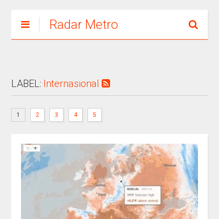
Radar Metro
LABEL:
Internasional
1
2
3
4
5