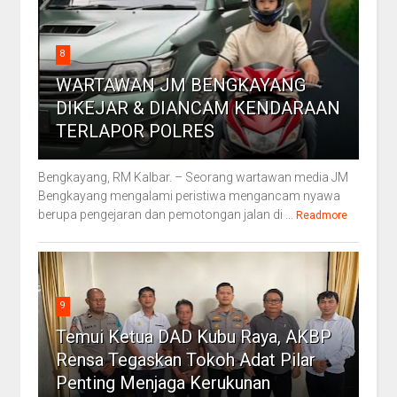
8
WARTAWAN JM BENGKAYANG
DIKEJAR & DIANCAM KENDARAAN
TERLAPOR POLRES
Bengkayang, RM Kalbar. – Seorang wartawan media JM
Bengkayang mengalami peristiwa mengancam nyawa
berupa pengejaran dan pemotongan jalan di ...
Readmore
9
Temui Ketua DAD Kubu Raya, AKBP
Rensa Tegaskan Tokoh Adat Pilar
Penting Menjaga Kerukunan