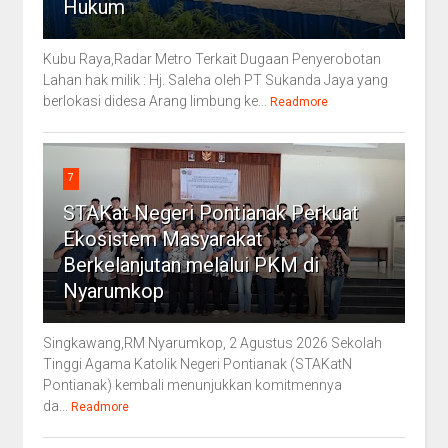
Hukum
Kubu Raya,Radar Metro Terkait Dugaan Penyerobotan
Lahan hak milik : Hj. Saleha oleh PT Sukanda Jaya yang
berlokasi didesa Arang limbung ke...
Readmore
7
STAKat Negeri Pontianak Perkuat
Ekosistem Masyarakat
Berkelanjutan melalui PKM di
Nyarumkop
Singkawang,RM Nyarumkop, 2 Agustus 2026 Sekolah
Tinggi Agama Katolik Negeri Pontianak (STAKatN
Pontianak) kembali menunjukkan komitmennya
da...
Readmore