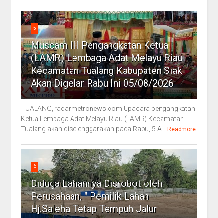
5
Muscam III Pengangkatan Ketua
(LAMR) Lembaga Adat Melayu Riau
Kecamatan Tualang Kabupaten Siak
Akan Digelar Rabu Ini 05/08/2026
TUALANG, radarmetronews.com Upacara pengangkatan
Ketua Lembaga Adat Melayu Riau (LAMR) Kecamatan
Tualang akan diselenggarakan pada Rabu, 5 A...
Readmore
6
Diduga Lahannya Disrobot oleh
Perusahaan, " Pemilik Lahan
Hj.Saleha Tetap Tempuh Jalur