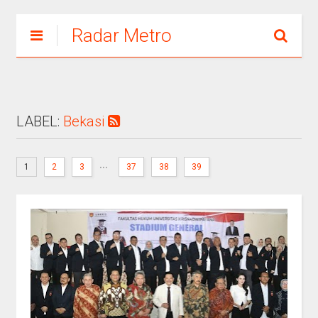
Radar Metro
LABEL:
Bekasi
...
1
2
3
37
38
39