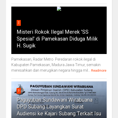
2
Misteri Rokok Ilegal Merek 'SS
Spesial' di Pamekasan Diduga Milik
H. Sugik
Pamekasan, Radar Metro Peredaran rokok ilegal di
Kabupaten Pamekasan, Madura Jawa Timur, semakin
meresahkan dan merugikan negara hingga mil...
Readmore
3
Paguyuban Sundawani Wirabuana
DPD Subang Layangkan Surat
Audiensi ke Kajari Subang Terkait Isu