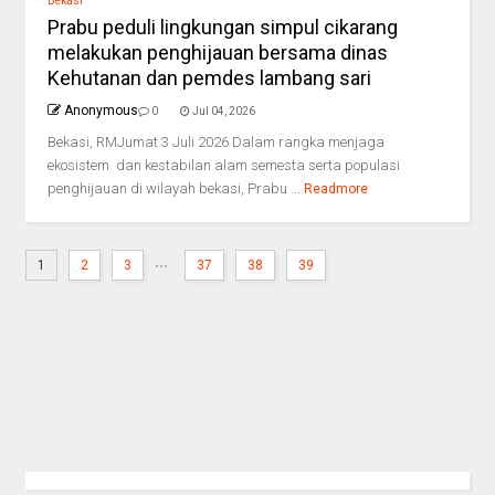
Bekasi
Prabu peduli lingkungan simpul cikarang
melakukan penghijauan bersama dinas
Kehutanan dan pemdes lambang sari
Anonymous
0
Jul 04, 2026
Bekasi, RMJumat 3 Juli 2026 Dalam rangka menjaga
ekosistem dan kestabilan alam semesta serta populasi
penghijauan di wilayah bekasi, Prabu ...
Readmore
...
1
2
3
37
38
39