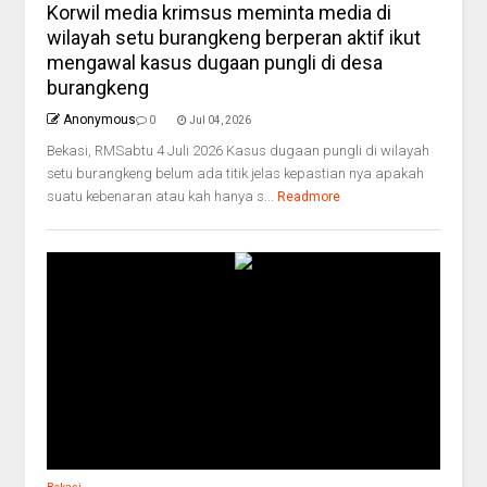
Korwil media krimsus meminta media di
wilayah setu burangkeng berperan aktif ikut
mengawal kasus dugaan pungli di desa
burangkeng
Anonymous
0
Jul 04, 2026
Bekasi, RMSabtu 4 Juli 2026 Kasus dugaan pungli di wilayah
setu burangkeng belum ada titik jelas kepastian nya apakah
suatu kebenaran atau kah hanya s...
Readmore