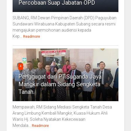
Percobaan Suap Jabatan OPD
SUBANG, RM Dewan Pimpinan Daerah (DPD) Paguyuban
Sundawani Wirabuana Kabupaten Subang secara resmi
mengajukan permohonan audiensi kepada
Kep...
Readmore
4
Penggugat dari PT.Suganda Jaya
Mangkir dalam Sidang Sengketa
Tanah.
Mempawah, RM Sidang Mediasi Sengketa Tanah Desa
Arang Limbung Kembali Mangkir, Kuasa Hukum Ahli
Waris Hj. Soleha Nyatakan Kekecewaan
Mendala...
Readmore