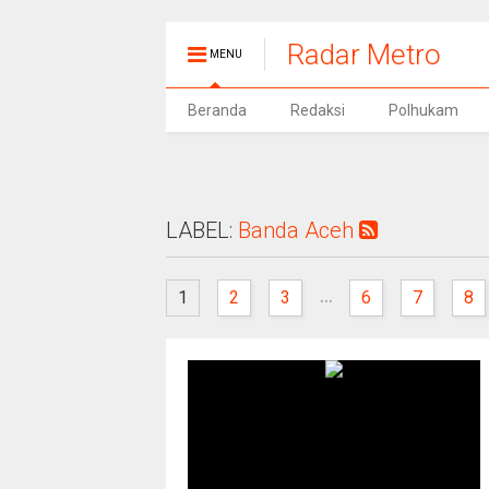
Radar Metro
MENU
Beranda
Redaksi
Polhukam
LABEL:
Banda Aceh
...
1
2
3
6
7
8