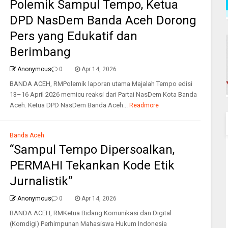
Polemik Sampul Tempo, Ketua
DPD NasDem Banda Aceh Dorong
Pers yang Edukatif dan
Berimbang
Anonymous
0
Apr 14, 2026
BANDA ACEH, RMPolemik laporan utama Majalah Tempo edisi
13–16 April 2026 memicu reaksi dari Partai NasDem Kota Banda
Aceh. Ketua DPD NasDem Banda Aceh...
Readmore
Banda Aceh
“Sampul Tempo Dipersoalkan,
PERMAHI Tekankan Kode Etik
Jurnalistik”
Anonymous
0
Apr 14, 2026
BANDA ACEH, RMKetua Bidang Komunikasi dan Digital
(Komdigi) Perhimpunan Mahasiswa Hukum Indonesia