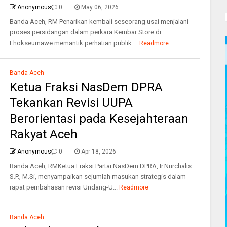
Anonymous
0
May 06, 2026
Banda Aceh, RM Penarikan kembali seseorang usai menjalani
proses persidangan dalam perkara Kembar Store di
Lhokseumawe memantik perhatian publik ...
Readmore
Banda Aceh
Ketua Fraksi NasDem DPRA
Tekankan Revisi UUPA
Berorientasi pada Kesejahteraan
Rakyat Aceh
Anonymous
0
Apr 18, 2026
Banda Aceh, RMKetua Fraksi Partai NasDem DPRA, Ir.Nurchalis
S.P., M.Si, menyampaikan sejumlah masukan strategis dalam
rapat pembahasan revisi Undang-U...
Readmore
Banda Aceh