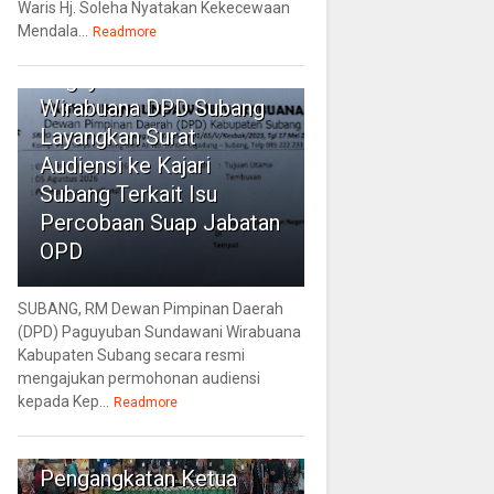
Waris Hj. Soleha Nyatakan Kekecewaan
Mendala...
4
Readmore
Paguyuban Sundawani
Wirabuana DPD Subang
Layangkan Surat
Audiensi ke Kajari
Subang Terkait Isu
Percobaan Suap Jabatan
OPD
SUBANG, RM Dewan Pimpinan Daerah
(DPD) Paguyuban Sundawani Wirabuana
Kabupaten Subang secara resmi
mengajukan permohonan audiensi
kepada Kep...
5
Readmore
Muscam III
Pengangkatan Ketua